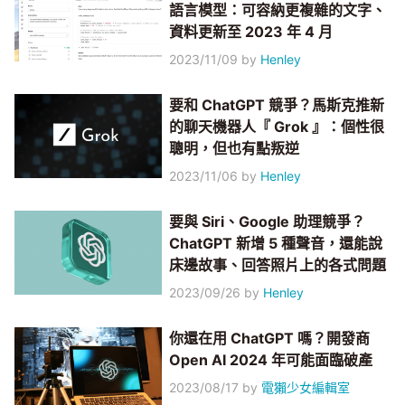
語言模型：可容納更複雜的文字、
資料更新至 2023 年 4 月
2023/11/09
by
Henley
要和 ChatGPT 競爭？馬斯克推新
的聊天機器人『 Grok 』：個性很
聰明，但也有點叛逆
2023/11/06
by
Henley
要與 Siri、Google 助理競爭？
ChatGPT 新增 5 種聲音，還能說
床邊故事、回答照片上的各式問題
2023/09/26
by
Henley
你還在用 ChatGPT 嗎？開發商
Open AI 2024 年可能面臨破產
2023/08/17
by
電獺少女編輯室