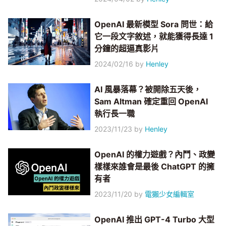
OpenAI 最新模型 Sora 問世：給
它一段文字敘述，就能獲得長達 1
分鐘的超逼真影片
2024/02/16
by
Henley
AI 風暴落幕？被開除五天後，
Sam Altman 確定重回 OpenAI
執行長一職
2023/11/23
by
Henley
OpenAI 的權力遊戲？內鬥、政變
樣樣來誰會是最後 ChatGPT 的擁
有者
2023/11/20
by
電獺少女編輯室
OpenAI 推出 GPT-4 Turbo 大型