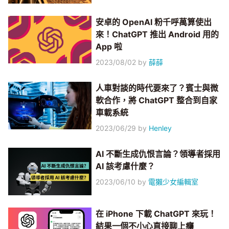
安卓的 OpenAI 粉千呼萬算使出
來！ChatGPT 推出 Android 用的
App 啦
2023/08/02
by
薛薛
人車對談的時代要來了？賓士與微
軟合作，將 ChatGPT 整合到自家
車載系統
2023/06/29
by
Henley
AI 不斷生成仇恨言論？領導者採用
AI 該考慮什麼？
2023/06/10
by
電獺少女編輯室
在 iPhone 下載 ChatGPT 來玩！
結果一個不小心直接聊上癮