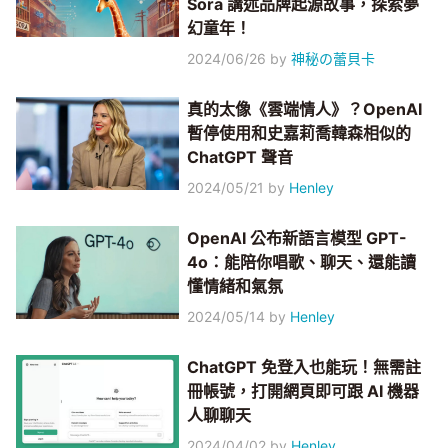
Sora 講述品牌起源故事，探索夢
幻童年！
2024/06/26
by
神秘の蕾貝卡
真的太像《雲端情人》？OpenAI
暫停使用和史嘉莉喬韓森相似的
ChatGPT 聲音
2024/05/21
by
Henley
OpenAI 公布新語言模型 GPT-
4o：能陪你唱歌、聊天、還能讀
懂情緒和氣氛
2024/05/14
by
Henley
ChatGPT 免登入也能玩！無需註
冊帳號，打開網頁即可跟 AI 機器
人聊聊天
2024/04/02
by
Henley