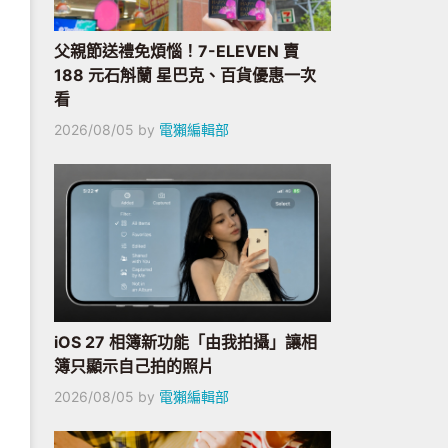
父親節送禮免煩惱！7-ELEVEN 賣
188 元石斛蘭 星巴克、百貨優惠一次
看
2026/08/05
by
電獺編輯部
iOS 27 相簿新功能「由我拍攝」讓相
簿只顯示自己拍的照片
2026/08/05
by
電獺編輯部