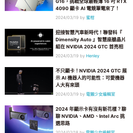
G16，挑戰全球最輕薄 16 吋 RTX
4090 顯卡 AI 電競筆電來了！
2024/03/19
by
蜜柑
迎接智慧汽車新時代！聯發科『
Dimensity Auto 』智慧座艙晶片
組在 NVIDIA 2024 GTC 首亮相
2024/03/19
by
Henley
不只顯卡！NVIDIA 2024 GTC 展
示 AI 機器人的可能性：可愛機器
人大有來頭
2024/03/19
by
電獺少女編輯室
2024 年顯示卡有沒有新花樣？聊
聊 NVIDIA、AMD、Intel Arc 挑
選思路
2024/02/18
by
電獺少女編輯室