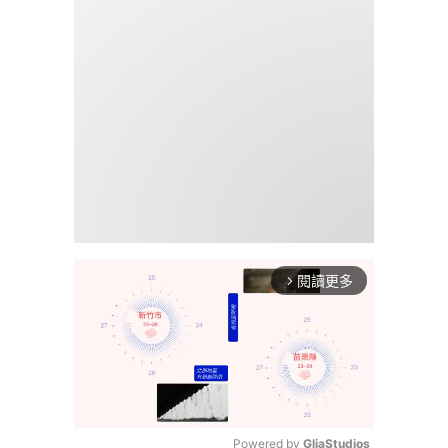
閱讀更多
arrow_forward_ios
Powered by 
GliaStudios