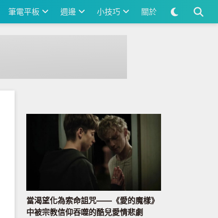
筆電平板
週邊
小技巧
關於
當渴望化為索命詛咒——《愛的魔樣》
中被宗教信仰吞噬的酷兒愛情悲劇