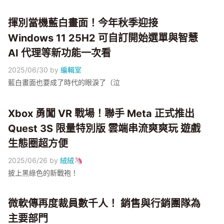
揮別當機藍白畫面！今年秋季迎接
Windows 11 25H2 可自訂開始選單與智慧
AI 代理等新功能一次看
2025/06/30
by
編輯室
藍白畫面也要成了時代的眼淚了（泣
Xbox 勇闖 VR 戰場！聯手 Meta 正式推出
Quest 3S 限量特別版 雲端串流爽爽玩 遊戲
生態圈超方便
2025/06/26
by
絨絨🦄
披上黑綠色的新戰袍！
微軟傳再度裁員數千人！ 銷售與行銷團隊為
主要部門