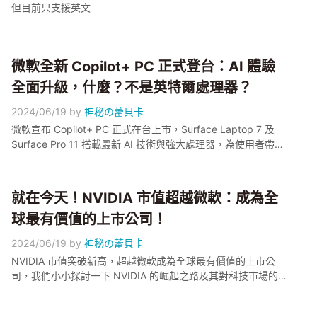
但目前只支援英文
微軟全新 Copilot+ PC 正式登台：AI 體驗
全面升級，什麼？不是英特爾處理器？
2024/06/19
by
神秘の蕾貝卡
微軟宣布 Copilot+ PC 正式在台上市，Surface Laptop 7 及
Surface Pro 11 搭載最新 AI 技術與強大處理器，為使用者帶來
前所未有的高效能與創新體驗
就在今天！NVIDIA 市值超越微軟：成為全
球最有價值的上市公司！
2024/06/19
by
神秘の蕾貝卡
NVIDIA 市值突破新高，超越微軟成為全球最有價值的上市公
司，我們小小探討一下 NVIDIA 的崛起之路及其對科技市場的
重大影響