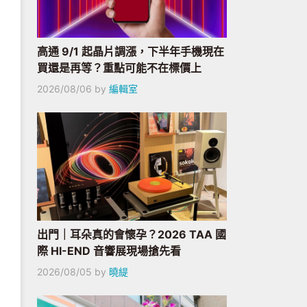
高通 9/1 起晶片調漲，下半年手機現在
買還是再等？重點可能不在標價上
2026/08/06
by
編輯室
出門｜耳朵真的會懷孕？2026 TAA 國
際 HI-END 音響展現場搶先看
2026/08/05
by
曉緹