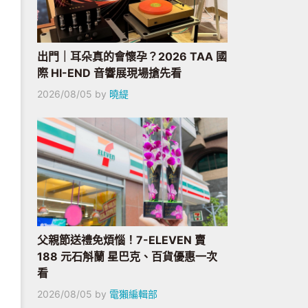
出門｜耳朵真的會懷孕？2026 TAA 國
際 HI-END 音響展現場搶先看
2026/08/05
by
曉緹
父親節送禮免煩惱！7-ELEVEN 賣
188 元石斛蘭 星巴克、百貨優惠一次
看
2026/08/05
by
電獺編輯部