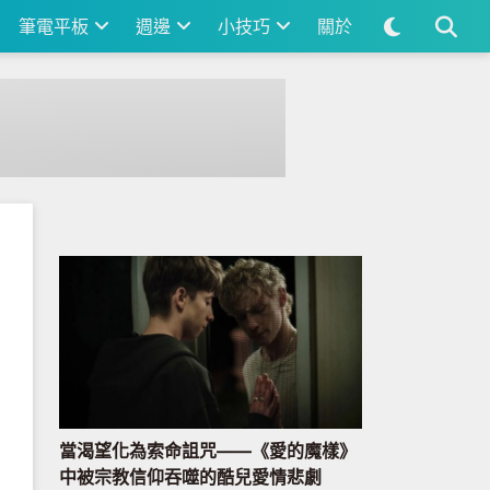
筆電平板
週邊
小技巧
關於
當渴望化為索命詛咒——《愛的魔樣》
中被宗教信仰吞噬的酷兒愛情悲劇