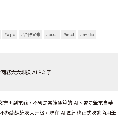
#aipc
#合作宣傳
#asus
#intel
#nvidia
商務大大想換 AI PC 了
從文書再到電競，不管是雲端運算的 AI、或是筆電自帶
都不能錯過這次大升級，現在 AI 風潮也正式吹進商用筆