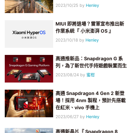
2023/10/25
by
Henley
MIUI 即將退場？雷軍宣布推出新
作業系統『 小米澎湃 OS 』
2023/10/18
by
Henley
高通推新品：Snapdragon G 系
列，為了新世代手持遊戲裝置而生
2023/08/24
by
蜜柑
高通 Snapdragon 4 Gen 2 新登
場！採用 4nm 製程，預計先搭載
在紅米、vivo 手機上
2023/06/27
by
Henley
高通新晶片『 Snapdragon 8