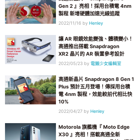
Gen 2 』亮相！採用台積電 4nm
製程 新增硬體加速光線追蹤
2022/11/16
by
Henley
讓 AR 眼鏡效能變強、體積變小！
高通推出搭載 Snapdragon
XR2 晶片的 AR 裝置參考設計
2022/05/23
by
電獺少女編輯室
高通新晶片 Snapdragon 8 Gen 1
Plus 預計五月登場！傳採用台積
電 4nm 製程，效能較前代相比快
10%
2022/04/27
by
Henley
Motorola 旗艦機『 Moto Edge
X30 』亮相！搭載高通全新