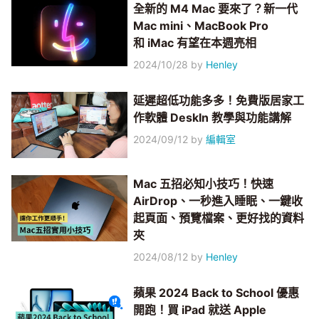
全新的 M4 Mac 要來了？新一代
Mac mini、MacBook Pro
和 iMac 有望在本週亮相
2024/10/28
by
Henley
延遲超低功能多多！免費版居家工
作軟體 DeskIn 教學與功能講解
2024/09/12
by
編輯室
Mac 五招必知小技巧！快速
AirDrop、一秒進入睡眠、一鍵收
起頁面、預覽檔案、更好找的資料
夾
2024/08/12
by
Henley
蘋果 2024 Back to School 優惠
開跑！買 iPad 就送 Apple