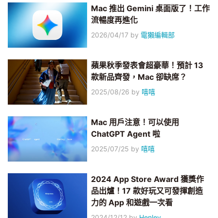
Mac 推出 Gemini 桌面版了！工作
流暢度再進化
2026/04/17
by
電獺編輯部
蘋果秋季發表會超豪華！預計 13
款新品齊發，Mac 卻缺席？
2025/08/26
by
嘻嘻
Mac 用戶注意！可以使用
ChatGPT Agent 啦
2025/07/25
by
嘻嘻
2024 App Store Award 獲獎作
品出爐！17 款好玩又可發揮創造
力的 App 和遊戲一次看
2024/12/12
by
Henley