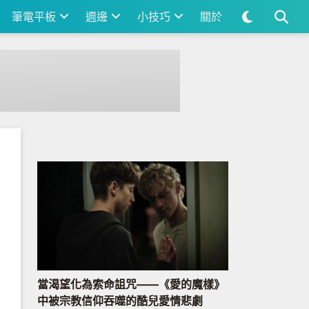
筆電平板
週邊
小技巧
關於
當渴望化為索命詛咒——《愛的魔樣》
中被宗教信仰吞噬的酷兒愛情悲劇