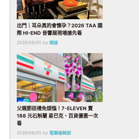
出門｜耳朵真的會懷孕？2026 TAA 國
際 HI-END 音響展現場搶先看
2026/08/05
by
曉緹
父親節送禮免煩惱！7-ELEVEN 賣
188 元石斛蘭 星巴克、百貨優惠一次
看
2026/08/05
by
電獺編輯部