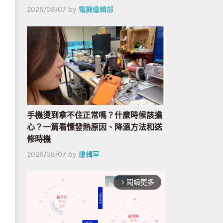
2026/08/07
by
電獺編輯部
手機燙到拿不住正常嗎？什麼時候該擔
心？一篇看懂發熱原因、降溫方法和送
修時機
2026/08/07
by
編輯室
閱讀更多
arrow_forward_ios