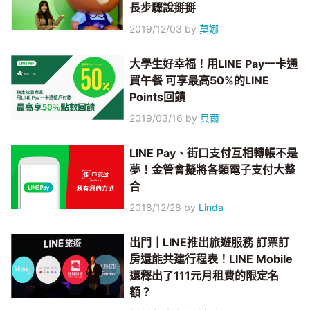
長步驟說掰掰
2019/12/03
by
莫娜
大學生好幸福！用LINE Pay一卡通
買午餐 可享最高50%的LINE
Points回饋
2019/03/16
by
貝爾
LINE Pay、街口支付互相轉帳不是
夢！金管會擬將各類電子支付大整
合
2018/12/28
by
Linda
出門｜LINE推出旅遊服務 訂票訂
房還能共建行程表！LINE Mobile
還釋出了111元月租費的限定名
額？