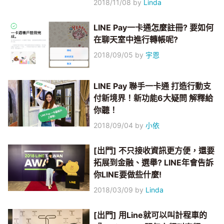
2018/11/08
by
Linda
LINE Pay一卡通怎麼註冊? 要如何
在聊天室中進行轉帳呢?
2018/09/05
by
宇恩
LINE Pay 聯手一卡通 打造行動支
付新境界！新功能6大疑問 解釋給
你聽！
2018/09/04
by
小依
[出門] 不只接收資訊更方便，還要
拓展到金融、選舉? LINE年會告訴
你LINE要做些什麼!
2018/03/09
by
Linda
[出門] 用Line就可以叫計程車的