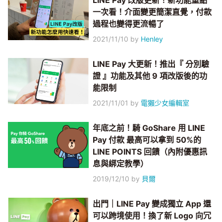
LINE Pay 改版更新！新功能重點
一次看！介面變更簡潔直覺，付款
過程也變得更流暢了
2021/11/10
by
Henley
LINE Pay 大更新！推出『 分別驗
證 』功能及其他 9 項改版後的功
能限制
2021/11/01
by
電獺少女編輯室
年底之前！騎 GoShare 用 LINE
Pay 付款 最高可以拿到 50%的
LINE POINTS 回饋（內附優惠訊
息與綁定教學）
2019/12/10
by
貝爾
出門｜LINE Pay 變成獨立 App 還
可以跨境使用！換了新 Logo 向冗