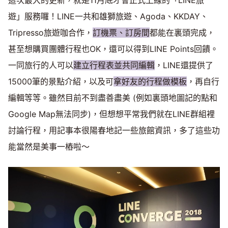
這次最大的更新，就是11月底才會正式上線的「LINE旅
遊」服務囉！LINE一共和雄獅旅遊、Agoda、KKDAY、
Tripresso旅遊咖合作，
訂機票、訂房間
都能在裏頭完成，
甚至想購買團體行程也OK，還可以得到LINE Points回饋。
一同旅行的人可以
建立行程表並共同編輯
，LINE還提供了
15000筆的景點介紹，以及可
拿好友的行程做模板
，再自行
編輯等等。雖然目前不到盡善盡美 (例如裏頭地圖記的點和
Google Map無法同步)，但想想平常我們就在LINE群組裡
討論行程，用記事本很陽春地記一些旅館資訊，多了這些功
能當然是美事一樁啦～