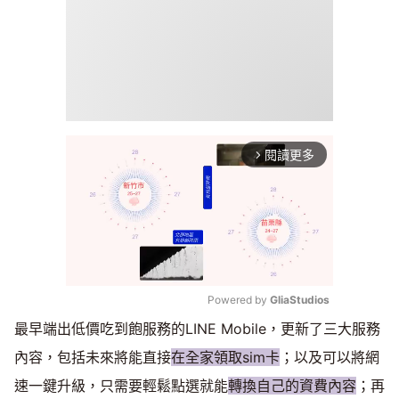
閱讀更多
arrow_forward_ios
Powered by 
GliaStudios
最早端出低價吃到飽服務的LINE Mobile，更新了三大服務
Mute
內容，包括未來將能直接
在全家領取sim卡
；以及可以將網
速一鍵升級，只需要輕鬆點選就能
轉換自己的資費內容
；再