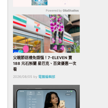
Powered by 
GliaStudios
Mute
父親節送禮免煩惱！7-ELEVEN 賣
188 元石斛蘭 星巴克、百貨優惠一次
看
2026/08/05
by
電獺編輯部