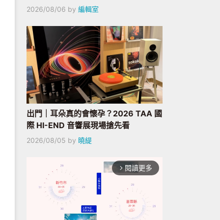
2026/08/06
by
編輯室
出門｜耳朵真的會懷孕？2026 TAA 國
際 HI-END 音響展現場搶先看
2026/08/05
by
曉緹
閱讀更多
arrow_forward_ios