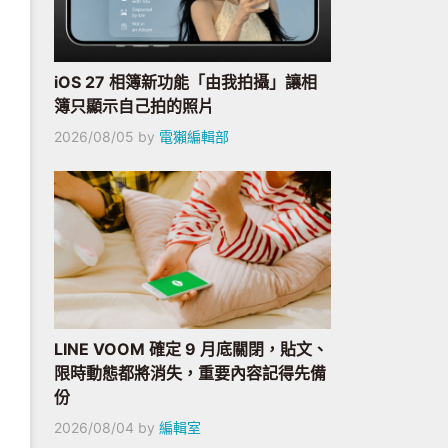
iOS 27 相簿新功能「由我拍攝」讓相
簿只顯示自己拍的照片
2026/08/05
by
電獺編輯部
LINE VOOM 確定 9 月底關閉，貼文、
限時動態都將消失，重要內容記得先備
份
2026/08/04
by
編輯室