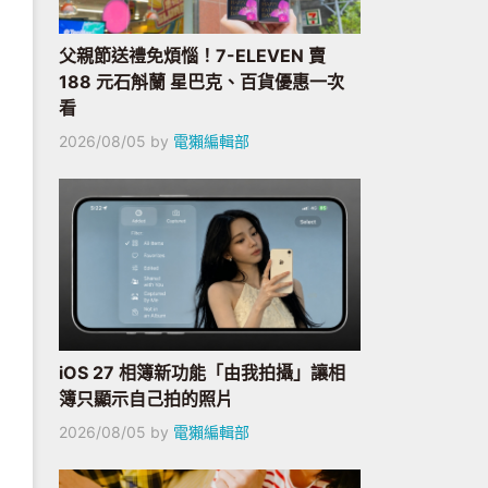
父親節送禮免煩惱！7-ELEVEN 賣
188 元石斛蘭 星巴克、百貨優惠一次
看
2026/08/05
by
電獺編輯部
iOS 27 相簿新功能「由我拍攝」讓相
簿只顯示自己拍的照片
2026/08/05
by
電獺編輯部