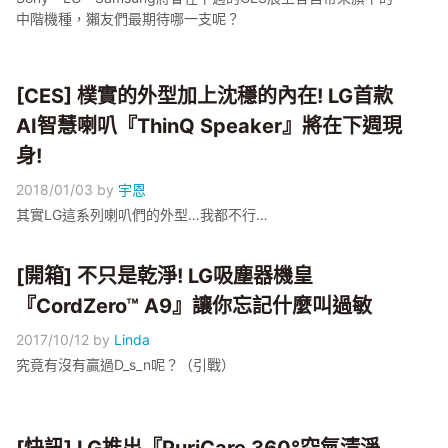
中階機種，獺友們最期待哪一支呢？
[CES] 樸實的外型加上沈穩的內在! LG首款
AI智慧喇叭『ThinQ Speaker』將在下週現
身!
2018/01/03
by
宇恩
其實LG這系列喇叭們的外型…我都不行…
[開箱] 不只是乾淨! LG吸塵器機皇
『CordZero™ A9』讓你忘記什麼叫過敏
2017/10/12
by
Linda
究竟有沒有贏過D_s_n呢？（引戰）
[快訊] LG推出『PuriCare 360°空氣清淨