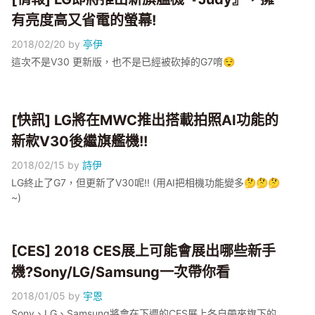
有亮度高又省電的螢幕!
2018/02/20
by
亭伊
這次不是V30 更新版，也不是已經被砍掉的G7唷😌
[快訊] LG將在MWC推出搭載拍照AI功能的
新款V30後繼旗艦機!!
2018/02/15
by
詩伊
LG終止了G7，但更新了V30呢!! (用AI把相機功能變多🤔🤔🤔
~)
[CES] 2018 CES展上可能會展出哪些新手
機?Sony/LG/Samsung一次帶你看
2018/01/05
by
宇恩
Sony、LG、Samsung將會在下週的CES展上各自帶來旗下的