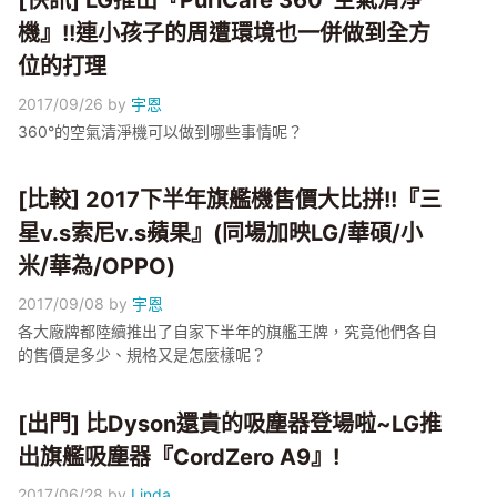
機』!!連小孩子的周遭環境也一併做到全方
位的打理
2017/09/26
by
宇恩
360°的空氣清淨機可以做到哪些事情呢？
[比較] 2017下半年旗艦機售價大比拼!!『三
星v.s索尼v.s蘋果』(同場加映LG/華碩/小
米/華為/OPPO)
2017/09/08
by
宇恩
各大廠牌都陸續推出了自家下半年的旗艦王牌，究竟他們各自
的售價是多少、規格又是怎麼樣呢？
[出門] 比Dyson還貴的吸塵器登場啦~LG推
出旗艦吸塵器『CordZero A9』!
2017/06/28
by
Linda