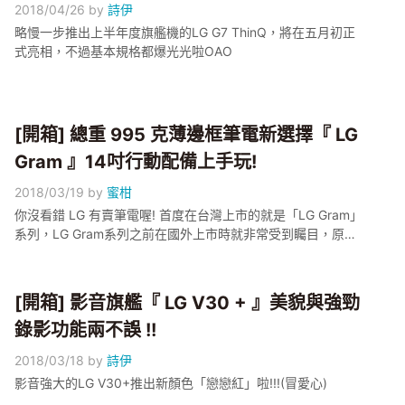
2018/04/26
by
詩伊
略慢一步推出上半年度旗艦機的LG G7 ThinQ，將在五月初正
式亮相，不過基本規格都爆光光啦OAO
[開箱] 總重 995 克薄邊框筆電新選擇『 LG
Gram 』14吋行動配備上手玩!
2018/03/19
by
蜜柑
你沒看錯 LG 有賣筆電喔! 首度在台灣上市的就是「LG Gram」
系列，LG Gram系列之前在國外上市時就非常受到矚目，原因
是「它超輕」，LG認為輕薄筆電一定是未來趨勢，所以不賣則
已一賣就要賣到世界第一輕!
[開箱] 影音旗艦『 LG V30 + 』美貌與強勁
錄影功能兩不誤 !!
2018/03/18
by
詩伊
影音強大的LG V30+推出新顏色「戀戀紅」啦!!!(冒愛心)