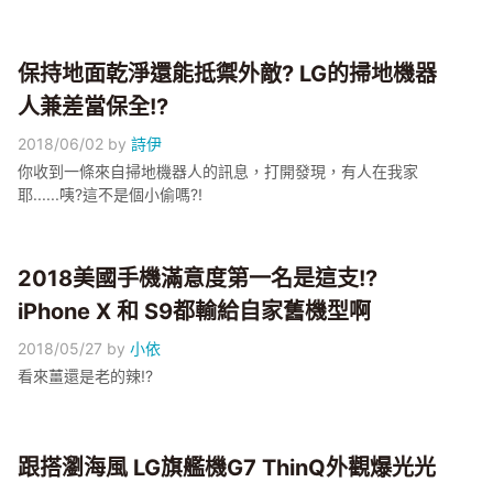
保持地面乾淨還能抵禦外敵? LG的掃地機器
人兼差當保全!?
2018/06/02
by
詩伊
你收到一條來自掃地機器人的訊息，打開發現，有人在我家
耶......咦?這不是個小偷嗎?!
2018美國手機滿意度第一名是這支!?
iPhone X 和 S9都輸給自家舊機型啊
2018/05/27
by
小依
看來薑還是老的辣!?
跟搭瀏海風 LG旗艦機G7 ThinQ外觀爆光光