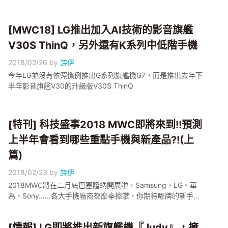
[MWC18] LG推出加入AI技術的影音旗艦
V30S ThinQ，另外還有K系列中低階手機
2018/02/26
by
詩伊
今年LG並沒有依照慣例推出G系列旗艦機G7，而是推出去年下
半年影音旗艦V30的升級版V30S ThinQ
[特刊] 科技盛事2018 MWC即將來到!!預測
上半年會看到哪些重點手機與新產品?!(上
篇)
2018/02/23
by
詩伊
2018MWC將在二月底巴塞隆納開展啦，Samsung、LG、華
為、Sony……各大手機廠商都摩拳擦掌，你期待哪牌的新手機
呢?
[情報] LG即將推出新旗艦機『Judy』，擁