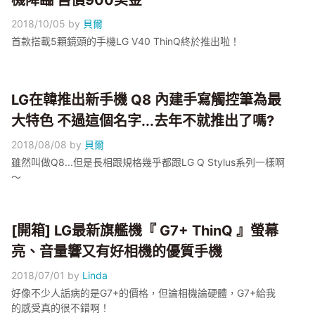
機降臨 售價900美金
2018/10/05
by
貝爾
首款搭載5顆鏡頭的手機LG V40 ThinQ終於推出啦！
LG在韓推出新手機 Q8 內建手寫觸控筆為最
大特色 不過這個名字...去年不就推出了嗎?
2018/08/08
by
貝爾
雖然叫做Q8...但是長相跟規格幾乎都跟LG Q Stylus系列一樣啊
～
[開箱] LG最新旗艦機『 G7+ ThinQ 』螢幕
亮、音量響又有好相機的優質手機
2018/07/01
by
Linda
好像不少人詬病的是G7+的價格，但論相機論硬體，G7+給我
的感受真的很不錯啊！