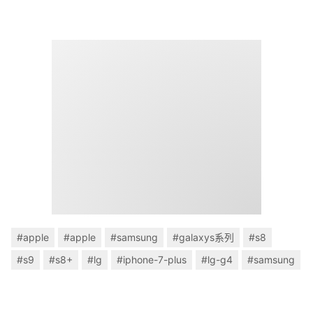
#apple
#apple
#samsung
#galaxys系列
#s8
#s9
#s8+
#lg
#iphone-7-plus
#lg-g4
#samsung