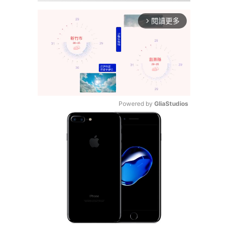
閱讀更多
arrow_forward_ios
Powered by 
GliaStudios
Mute