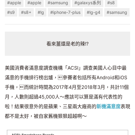
#apple
#apple
#samsung
#galaxys系列
#s8
#s9
#s8+
#lg
#iphone-7-plus
#lg-g4
#samsung
看來薑還是老的辣!?
美國消費者滿意度調查機構「ACSI」調查美國人心目中最
滿意的手機排行榜出爐，參賽者包括所有Android和iOS
手機，而統計時間為2017年4月至2018年3月，共計11個
月，人數則超過45,000人～應該可以算是滿有代表性的
啦！結果很意外的是蘋果、三星兩大廠商的
新機滿意度
表現
都不是太好，被自家舊機狠狠超越啊～