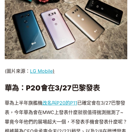
(圖片來源：
LG Mobile
)
華為：P20
會在3/27
巴黎發表
華為上半年旗艦機
改名叫P20的P11
已確定會在3/27巴黎發
表，今年華為會在MWC上發表什麼就很值得揣測揣測了~
畢竟今年他們的展場超大一個，不發表手機會發表什麼呢？
根據華為CEO余承東今天(2/22)稍早、以及2/8在微博發表