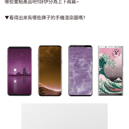
哪些重點產品吧!!詩伊分為上下兩篇~
▼看得出來有哪些牌子的手機渲染圖嗎?