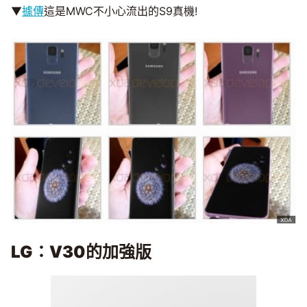
▼
據傳
這是MWC不小心流出的S9真機!
LG
：V30
的加強版