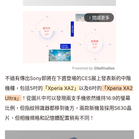
閱讀更多
arrow_forward_ios
Powered by 
GliaStudios
不過有傳出Sony即將在下週登場的CES展上發表新的中階
Mute
機種，包括5吋的
「Xperia XA2」
以及6吋的
「Xperia XA2
Ultra」
！從圖片中可以發現兩支手機依然維持16:9的螢幕
比例，但指紋辨識器都移到後方，兩款新機皆採用S630晶
片、但相機規格和記憶體配置稍有不同！