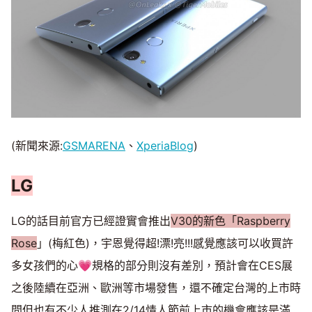
(新聞來源:
GSMARENA
、
XperiaBlog
)
LG
LG的話目前官方已經證實會推出
V30的新色「Raspberry
Rose
」(梅紅色)，宇恩覺得超!漂!亮!!!感覺應該可以收買許
多女孩們的心💗規格的部分則沒有差別，預計會在CES展
之後陸續在亞洲、歐洲等市場發售，還不確定台灣的上市時
間但也有不少人推測在2/14情人節前上市的機會應該是滿