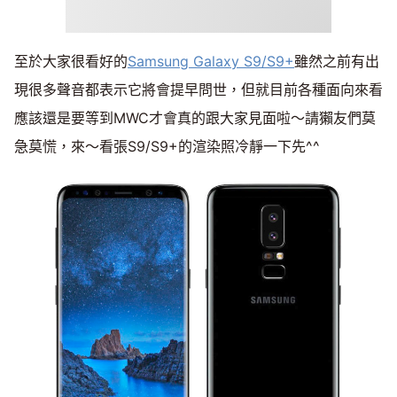
至於大家很看好的
Samsung Galaxy S9/S9+
雖然之前有出
現很多聲音都表示它將會提早問世，但就目前各種面向來看
應該還是要等到MWC才會真的跟大家見面啦～請獺友們莫
急莫慌，來～看張S9/S9+的渲染照冷靜一下先^^