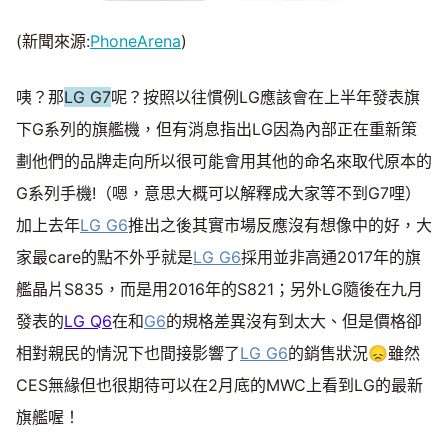
(新聞來源:
PhoneArena
)
咦？那
LG G7
呢？按照以往慣例LG應該會在上半年發表旗
下G系列的旗艦機，但有消息指出LG因為內部正在重新策
劃他們的品牌走向所以很可能會用其他的命名來取代原本的
G系列手機!（嗯，意思大概可以解釋成大家等不到G7哩）
加上去年
LG G6
推出之後其實市場反應沒有想像中的好，大
家最care的點不外乎就是
LG G6
採用並非高通2017年的旗
艦晶片S835，而是用2016年的S821；另外LG隨後在九月
發表的
LG Q6
在和
G6
的規格差異沒有到太大、但是價格卻
相對親民的情況下也間接影響了
LG G6
的銷售狀況😞雖然
CES無緣但也很期待可以在2月底的MWC上看到LG的最新
旗艦喔！