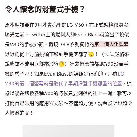
令人懷念的滑蓋式手機？
原本應該要在9月才會亮相的LG V30，在正式規格都還沒
曝光之前，Twitter上的爆料大神Evan Blass就流出了貌似
是V30的手機外觀，發現LG V系列獨特的
第二個人化螢幕
默默的從上方前鏡頭下移到手機底部了😯！（ㄟˊ...嚴格來
說應該不能用底部來形容🤔）獺友們應該都還記得滑蓋手
機的樣子吧！如果Evan Blass的諜照是正確的，那麼
LG
V30的第二個螢幕就是取代了早期滑蓋手機鍵盤的位置
，這
樣以後在切換各種App的時候只要俐落的往上一滑，就可以
打開自己常用的應用程式啦～不僅超方便，滑蓋設計也超令
人懷念的呢！