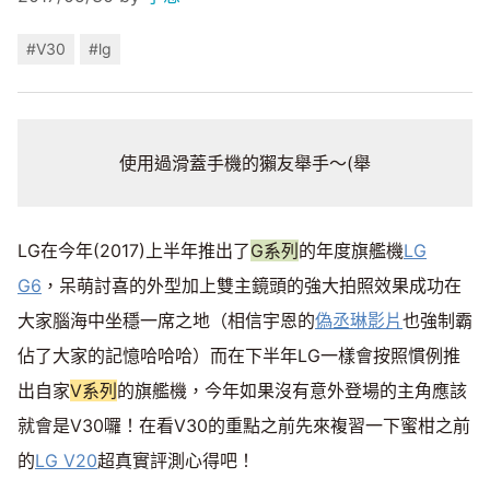
#V30
#lg
使用過滑蓋手機的獺友舉手～(舉
LG在今年(2017)上半年推出了
G系列
的年度旗艦機
LG
G6
，呆萌討喜的外型加上雙主鏡頭的強大拍照效果成功在
大家腦海中坐穩一席之地（相信宇恩的
偽丞琳影片
也強制霸
佔了大家的記憶哈哈哈）而在下半年LG一樣會按照慣例推
出自家
V系列
的旗艦機，今年如果沒有意外登場的主角應該
就會是V30囉！在看V30的重點之前先來複習一下蜜柑之前
的
LG V20
超真實評測心得吧！