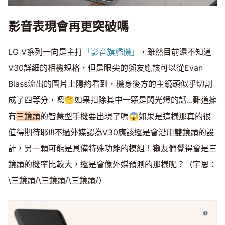
影音表現會再更突破嗎
LG V系列一向是主打
「影音旗艦機」
，雖然目前還不知道
V30詳細的相機規格，但是眼尖的獺友應該可以從Evan
Blass流出的圖片上隱約看到，機身後方的主鏡頭似乎切割
成了四等分，嗯🤔如果扣除其中一顆是閃光燈的話...難道擁
有
三鏡頭
的智慧型手機要出現了嗎😱如果是這樣那真的很
值得期待耶!!!不過外媒認為V30應該還是會沿用雙鏡頭的設
計，另一顆可能是具備特殊功能的模組！獺友們覺得會是三
鏡頭的機率比較大，還是會像外媒預測的那樣呢？（宇恩：
\三鏡頭/\三鏡頭/\三鏡頭/）