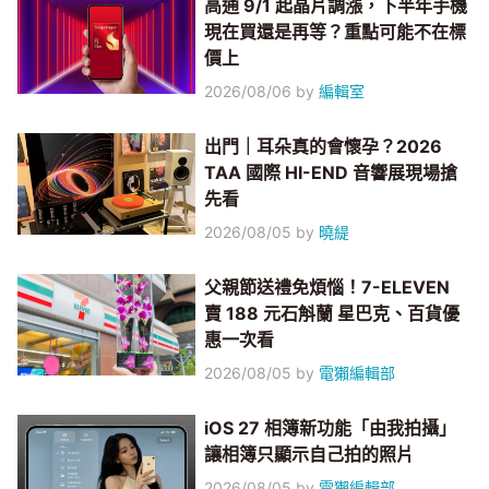
高通 9/1 起晶片調漲，下半年手機
現在買還是再等？重點可能不在標
價上
2026/08/06
by
編輯室
出門｜耳朵真的會懷孕？2026
TAA 國際 HI-END 音響展現場搶
先看
2026/08/05
by
曉緹
父親節送禮免煩惱！7-ELEVEN
賣 188 元石斛蘭 星巴克、百貨優
惠一次看
2026/08/05
by
電獺編輯部
iOS 27 相簿新功能「由我拍攝」
讓相簿只顯示自己拍的照片
2026/08/05
by
電獺編輯部