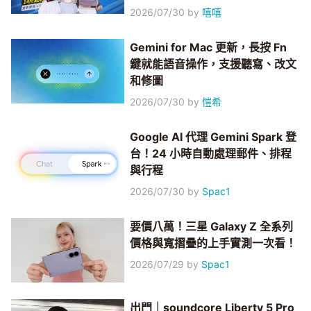
2026/07/30
by
嘻嘻
Gemini for Mac 更新，長按 Fn
鍵就能語音操作，支援聽寫、改文
和修圖
2026/07/30
by
愷希
Google AI 代理 Gemini Spark 登
台！24 小時自動處理郵件、排程
與行程
2026/07/30
by
Spac1
要價八萬！三星 Galaxy Z 全系列
價格與寬摺疊的上手實測一次看！
2026/07/29
by
Spac1
出門｜soundcore Liberty 5 Pro