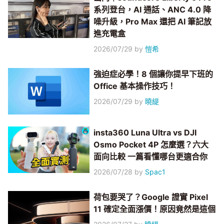
系列登台，AI 通話、ANC 4.0 降
噪升級，Pro Max 還把 AI 筆記放
進充電盒
2026/07/29
by
愷希
強迫症必學！8 個讓你提早下班的
Office 基本操作技巧！
2026/07/29
by
曉緹
insta360 Luna Ultra vs DJI
Osmo Pocket 4P 怎麼選？六大
面向比較 一篇看懂哪台更適合你
2026/07/28
by
Spac1
荷包要哭了？Google 證實 Pixel
11 確定全面漲價！原因竟然是這個