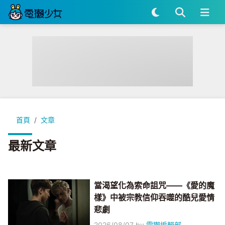
首頁
文章
最新文章
當渴望化為索命詛咒——《愛的魔
樣》中被宗教信仰吞噬的酷兒愛情
悲劇
2026/08/07
by
電獺編輯部