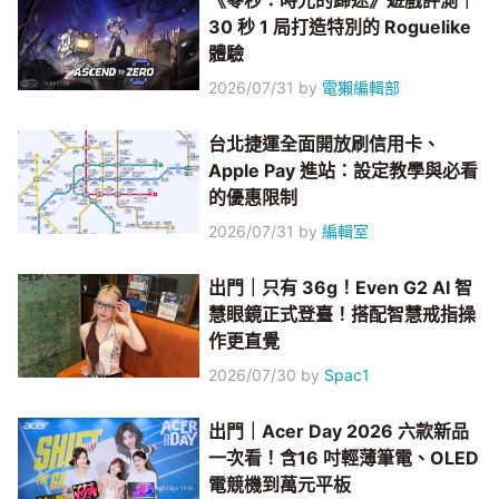
《零秒：時光的歸途》遊戲評測｜
30 秒 1 局打造特別的 Roguelike
體驗
2026/07/31
by
電獺編輯部
台北捷運全面開放刷信用卡、
Apple Pay 進站：設定教學與必看
的優惠限制
2026/07/31
by
編輯室
出門｜只有 36g！Even G2 AI 智
慧眼鏡正式登臺！搭配智慧戒指操
作更直覺
2026/07/30
by
Spac1
出門｜Acer Day 2026 六款新品
一次看！含16 吋輕薄筆電、OLED
電競機到萬元平板