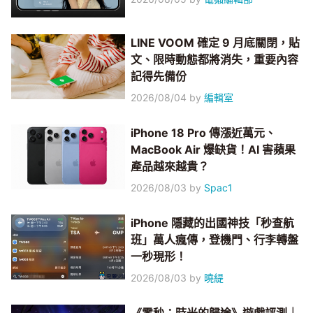
LINE VOOM 確定 9 月底關閉，貼
文、限時動態都將消失，重要內容
記得先備份
2026/08/04
by
編輯室
iPhone 18 Pro 傳漲近萬元、
MacBook Air 爆缺貨！AI 害蘋果
產品越來越貴？
2026/08/03
by
Spac1
iPhone 隱藏的出國神技「秒查航
班」萬人瘋傳，登機門、行李轉盤
一秒現形！
2026/08/03
by
曉緹