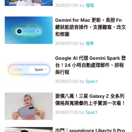
2026/07/30
by
嘻嘻
Gemini for Mac 更新，長按 Fn
鍵就能語音操作，支援聽寫、改文
和修圖
2026/07/30
by
愷希
Google AI 代理 Gemini Spark 登
台！24 小時自動處理郵件、排程
與行程
2026/07/30
by
Spac1
要價八萬！三星 Galaxy Z 全系列
價格與寬摺疊的上手實測一次看！
2026/07/29
by
Spac1
出門｜soundcore Liberty 5 Pro