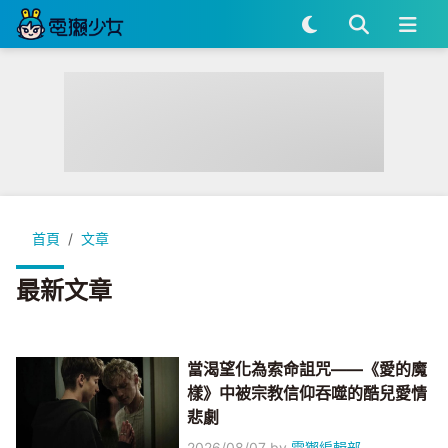
首頁
文章
最新文章
當渴望化為索命詛咒——《愛的魔
樣》中被宗教信仰吞噬的酷兒愛情
悲劇
2026/08/07
by
電獺編輯部