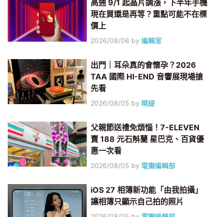
高通 9/1 起晶片調漲，下半年手機
現在買還是再等？重點可能不在標
價上
2026/08/06
by
編輯室
出門｜耳朵真的會懷孕？2026
TAA 國際 HI-END 音響展現場搶
先看
2026/08/05
by
曉緹
父親節送禮免煩惱！7-ELEVEN
賣 188 元石斛蘭 星巴克、百貨優
惠一次看
2026/08/05
by
電獺編輯部
iOS 27 相簿新功能「由我拍攝」
讓相簿只顯示自己拍的照片
2026/08/05
by
電獺編輯部