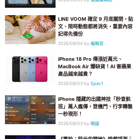
LINE VOOM 確定 9 月底關閉，貼
文、限時動態都將消失，重要內容
記得先備份
2026/08/04
by
編輯室
iPhone 18 Pro 傳漲近萬元、
MacBook Air 爆缺貨！AI 害蘋果
產品越來越貴？
2026/08/03
by
Spac1
iPhone 隱藏的出國神技「秒查航
班」萬人瘋傳，登機門、行李轉盤
一秒現形！
2026/08/03
by
曉緹