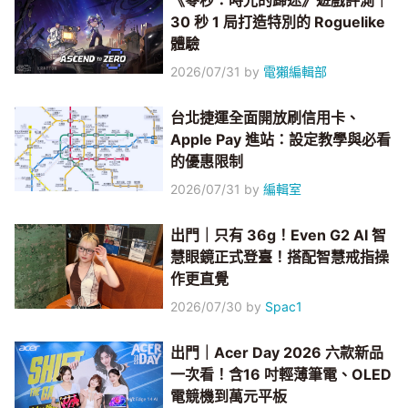
《零秒：時光的歸途》遊戲評測｜
30 秒 1 局打造特別的 Roguelike
體驗
2026/07/31
by
電獺編輯部
台北捷運全面開放刷信用卡、
Apple Pay 進站：設定教學與必看
的優惠限制
2026/07/31
by
編輯室
出門｜只有 36g！Even G2 AI 智
慧眼鏡正式登臺！搭配智慧戒指操
作更直覺
2026/07/30
by
Spac1
出門｜Acer Day 2026 六款新品
一次看！含16 吋輕薄筆電、OLED
電競機到萬元平板