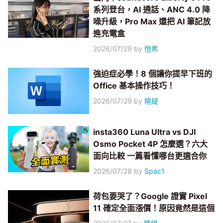
系列登台，AI 通話、ANC 4.0 降
噪升級，Pro Max 還把 AI 筆記放
進充電盒
2026/07/29
by
愷希
強迫症必學！8 個讓你提早下班的
Office 基本操作技巧！
2026/07/29
by
曉緹
insta360 Luna Ultra vs DJI
Osmo Pocket 4P 怎麼選？六大
面向比較 一篇看懂哪台更適合你
2026/07/28
by
Spac1
荷包要哭了？Google 證實 Pixel
11 確定全面漲價！原因竟然是這個