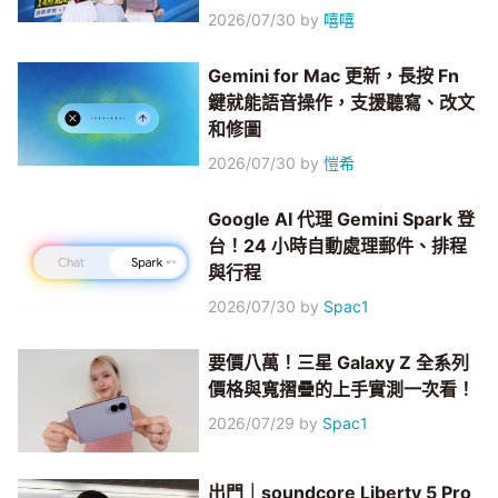
2026/07/30
by
嘻嘻
Gemini for Mac 更新，長按 Fn
鍵就能語音操作，支援聽寫、改文
和修圖
2026/07/30
by
愷希
Google AI 代理 Gemini Spark 登
台！24 小時自動處理郵件、排程
與行程
2026/07/30
by
Spac1
要價八萬！三星 Galaxy Z 全系列
價格與寬摺疊的上手實測一次看！
2026/07/29
by
Spac1
出門｜soundcore Liberty 5 Pro