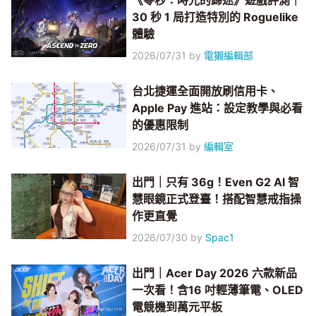
《零秒：時光的歸途》遊戲評測｜
30 秒 1 局打造特別的 Roguelike
體驗
2026/07/31
by
電獺編輯部
台北捷運全面開放刷信用卡、
Apple Pay 進站：設定教學與必看
的優惠限制
2026/07/31
by
編輯室
出門｜只有 36g！Even G2 AI 智
慧眼鏡正式登臺！搭配智慧戒指操
作更直覺
2026/07/30
by
Spac1
出門｜Acer Day 2026 六款新品
一次看！含16 吋輕薄筆電、OLED
電競機到萬元平板