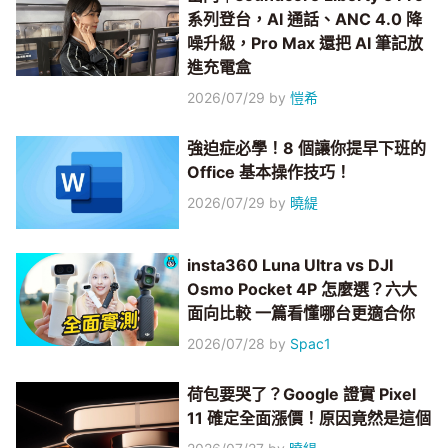
系列登台，AI 通話、ANC 4.0 降
噪升級，Pro Max 還把 AI 筆記放
進充電盒
2026/07/29
by
愷希
強迫症必學！8 個讓你提早下班的
Office 基本操作技巧！
2026/07/29
by
曉緹
insta360 Luna Ultra vs DJI
Osmo Pocket 4P 怎麼選？六大
面向比較 一篇看懂哪台更適合你
2026/07/28
by
Spac1
荷包要哭了？Google 證實 Pixel
11 確定全面漲價！原因竟然是這個