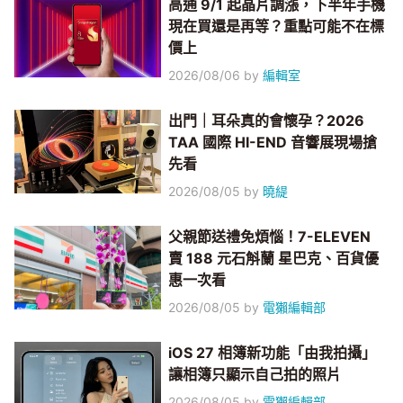
高通 9/1 起晶片調漲，下半年手機
現在買還是再等？重點可能不在標
價上
2026/08/06
by
編輯室
出門｜耳朵真的會懷孕？2026
TAA 國際 HI-END 音響展現場搶
先看
2026/08/05
by
曉緹
父親節送禮免煩惱！7-ELEVEN
賣 188 元石斛蘭 星巴克、百貨優
惠一次看
2026/08/05
by
電獺編輯部
iOS 27 相簿新功能「由我拍攝」
讓相簿只顯示自己拍的照片
2026/08/05
by
電獺編輯部