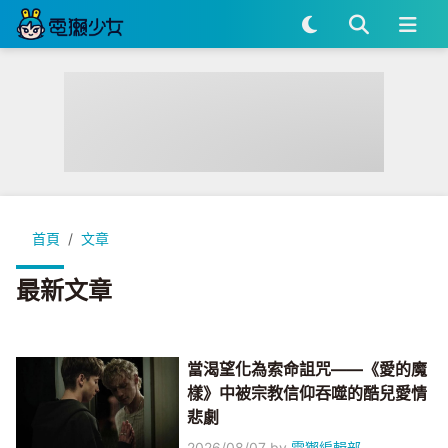
首頁
文章
最新文章
當渴望化為索命詛咒——《愛的魔
樣》中被宗教信仰吞噬的酷兒愛情
悲劇
2026/08/07
by
電獺編輯部