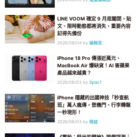
LINE VOOM 確定 9 月底關閉，貼
文、限時動態都將消失，重要內容
記得先備份
2026/08/04
by
編輯室
iPhone 18 Pro 傳漲近萬元、
MacBook Air 爆缺貨！AI 害蘋果
產品越來越貴？
2026/08/03
by
Spac1
iPhone 隱藏的出國神技「秒查航
班」萬人瘋傳，登機門、行李轉盤
一秒現形！
2026/08/03
by
曉緹