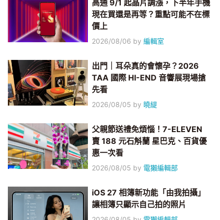
高通 9/1 起晶片調漲，下半年手機
現在買還是再等？重點可能不在標
價上
2026/08/06
by
編輯室
出門｜耳朵真的會懷孕？2026
TAA 國際 HI-END 音響展現場搶
先看
2026/08/05
by
曉緹
父親節送禮免煩惱！7-ELEVEN
賣 188 元石斛蘭 星巴克、百貨優
惠一次看
2026/08/05
by
電獺編輯部
iOS 27 相簿新功能「由我拍攝」
讓相簿只顯示自己拍的照片
2026/08/05
by
電獺編輯部