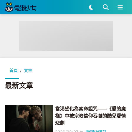
首頁
文章
最新文章
當渴望化為索命詛咒——《愛的魔
樣》中被宗教信仰吞噬的酷兒愛情
悲劇
2026/08/07
by
電獺編輯部