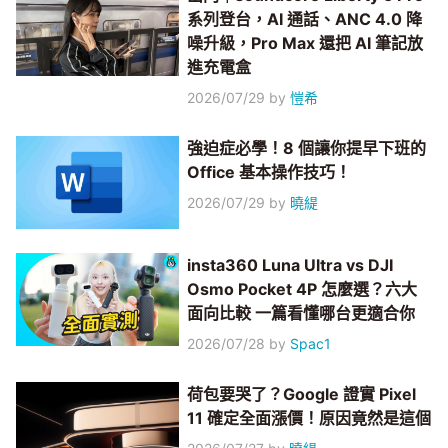
系列登台，AI 通話、ANC 4.0 降
噪升級，Pro Max 還把 AI 筆記放
進充電盒
2026/07/29
by
愷希
強迫症必學！8 個讓你提早下班的
Office 基本操作技巧！
2026/07/29
by
曉緹
insta360 Luna Ultra vs DJI
Osmo Pocket 4P 怎麼選？六大
面向比較 一篇看懂哪台更適合你
2026/07/28
by
Spac1
荷包要哭了？Google 證實 Pixel
11 確定全面漲價！原因竟然是這個