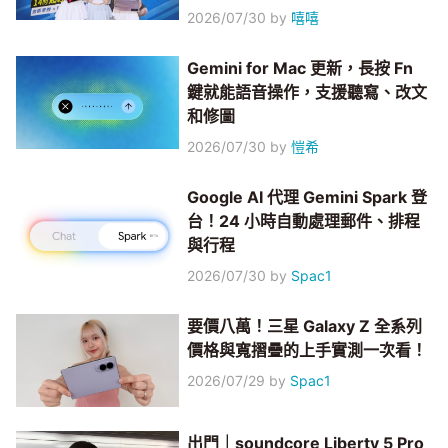
2026/07/30
by
嘻嘻
Gemini for Mac 更新，長按 Fn
鍵就能語音操作，支援聽寫、改文
和修圖
2026/07/30
by
愷希
Google AI 代理 Gemini Spark 登
台！24 小時自動處理郵件、排程
與行程
2026/07/30
by
Spac1
要價八萬！三星 Galaxy Z 全系列
價格與寬摺疊的上手實測一次看！
2026/07/29
by
Spac1
出門｜soundcore Liberty 5 Pro