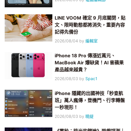
LINE VOOM 確定 9 月底關閉，貼
文、限時動態都將消失，重要內容
記得先備份
2026/08/04
by
編輯室
iPhone 18 Pro 傳漲近萬元、
MacBook Air 爆缺貨！AI 害蘋果
產品越來越貴？
2026/08/03
by
Spac1
iPhone 隱藏的出國神技「秒查航
班」萬人瘋傳，登機門、行李轉盤
一秒現形！
2026/08/03
by
曉緹