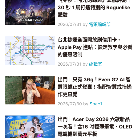
《零秒：時光的歸途》遊戲評測｜
30 秒 1 局打造特別的 Roguelike
體驗
2026/07/31
by
電獺編輯部
台北捷運全面開放刷信用卡、
Apple Pay 進站：設定教學與必看
的優惠限制
2026/07/31
by
編輯室
出門｜只有 36g！Even G2 AI 智
慧眼鏡正式登臺！搭配智慧戒指操
作更直覺
2026/07/30
by
Spac1
出門｜Acer Day 2026 六款新品
一次看！含16 吋輕薄筆電、OLED
電競機到萬元平板