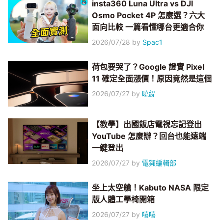
insta360 Luna Ultra vs DJI
Osmo Pocket 4P 怎麼選？六大
面向比較 一篇看懂哪台更適合你
2026/07/28
by
Spac1
荷包要哭了？Google 證實 Pixel
11 確定全面漲價！原因竟然是這個
2026/07/27
by
曉緹
【教學】出國飯店電視忘記登出
YouTube 怎麼辦？回台也能遠端
一鍵登出
2026/07/27
by
電獺編輯部
坐上太空艙！Kabuto NASA 限定
版人體工學椅開箱
2026/07/27
by
嘻嘻