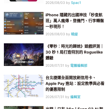
2026/08/03
by
Spac1
iPhone 隱藏的出國神技「秒查航
班」萬人瘋傳，登機門、行李轉盤
一秒現形！
2026/08/03
by
曉緹
《零秒：時光的歸途》遊戲評測｜
30 秒 1 局打造特別的 Roguelike
體驗
2026/07/31
by
電獺編輯部
台北捷運全面開放刷信用卡、
Apple Pay 進站：設定教學與必看
的優惠限制
2026/07/31
by
編輯室