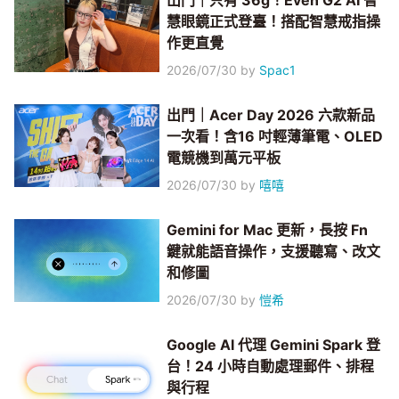
出門｜只有 36g！Even G2 AI 智
慧眼鏡正式登臺！搭配智慧戒指操
作更直覺
2026/07/30
by
Spac1
出門｜Acer Day 2026 六款新品
一次看！含16 吋輕薄筆電、OLED
電競機到萬元平板
2026/07/30
by
嘻嘻
Gemini for Mac 更新，長按 Fn
鍵就能語音操作，支援聽寫、改文
和修圖
2026/07/30
by
愷希
Google AI 代理 Gemini Spark 登
台！24 小時自動處理郵件、排程
與行程