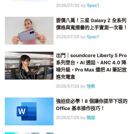
2026/07/30
by
Spac1
要價八萬！三星 Galaxy Z 全系列
價格與寬摺疊的上手實測一次看！
2026/07/29
by
Spac1
出門｜soundcore Liberty 5 Pro
系列登台，AI 通話、ANC 4.0 降
噪升級，Pro Max 還把 AI 筆記放
進充電盒
2026/07/29
by
愷希
強迫症必學！8 個讓你提早下班的
Office 基本操作技巧！
2026/07/29
by
曉緹