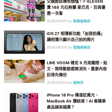
父親節送禮免煩惱！7-ELEVEN
賣 188 元石斛蘭 星巴克、百貨優
惠一次看
2026/08/05
by
電獺編輯部
iOS 27 相簿新功能「由我拍攝」
讓相簿只顯示自己拍的照片
2026/08/05
by
電獺編輯部
LINE VOOM 確定 9 月底關閉，貼
文、限時動態都將消失，重要內容
記得先備份
2026/08/04
by
編輯室
iPhone 18 Pro 傳漲近萬元、
MacBook Air 爆缺貨！AI 害蘋果
產品越來越貴？