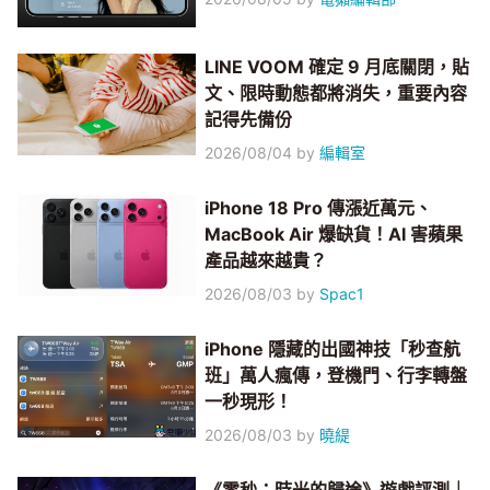
LINE VOOM 確定 9 月底關閉，貼
文、限時動態都將消失，重要內容
記得先備份
2026/08/04
by
編輯室
iPhone 18 Pro 傳漲近萬元、
MacBook Air 爆缺貨！AI 害蘋果
產品越來越貴？
2026/08/03
by
Spac1
iPhone 隱藏的出國神技「秒查航
班」萬人瘋傳，登機門、行李轉盤
一秒現形！
2026/08/03
by
曉緹