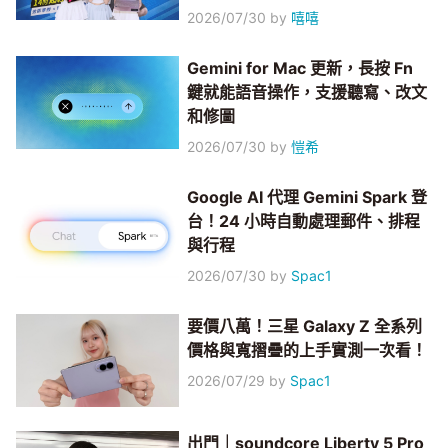
2026/07/30
by
嘻嘻
Gemini for Mac 更新，長按 Fn
鍵就能語音操作，支援聽寫、改文
和修圖
2026/07/30
by
愷希
Google AI 代理 Gemini Spark 登
台！24 小時自動處理郵件、排程
與行程
2026/07/30
by
Spac1
要價八萬！三星 Galaxy Z 全系列
價格與寬摺疊的上手實測一次看！
2026/07/29
by
Spac1
出門｜soundcore Liberty 5 Pro