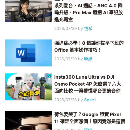
系列登台，AI 通話、ANC 4.0 降
噪升級，Pro Max 還把 AI 筆記放
進充電盒
2026/07/29
by
愷希
強迫症必學！8 個讓你提早下班的
Office 基本操作技巧！
2026/07/29
by
曉緹
insta360 Luna Ultra vs DJI
Osmo Pocket 4P 怎麼選？六大
面向比較 一篇看懂哪台更適合你
2026/07/28
by
Spac1
荷包要哭了？Google 證實 Pixel
11 確定全面漲價！原因竟然是這個