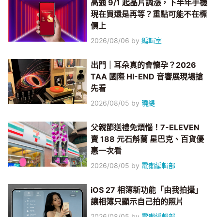
高通 9/1 起晶片調漲，下半年手機
現在買還是再等？重點可能不在標
價上
2026/08/06
by
編輯室
出門｜耳朵真的會懷孕？2026
TAA 國際 HI-END 音響展現場搶
先看
2026/08/05
by
曉緹
父親節送禮免煩惱！7-ELEVEN
賣 188 元石斛蘭 星巴克、百貨優
惠一次看
2026/08/05
by
電獺編輯部
iOS 27 相簿新功能「由我拍攝」
讓相簿只顯示自己拍的照片
2026/08/05
by
電獺編輯部