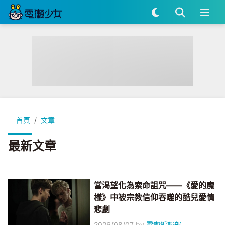
首頁
文章
最新文章
當渴望化為索命詛咒——《愛的魔
樣》中被宗教信仰吞噬的酷兒愛情
悲劇
2026/08/07
by
電獺編輯部