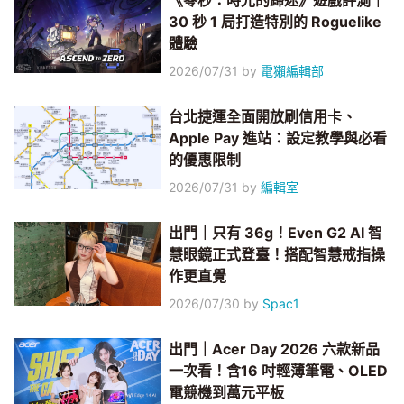
《零秒：時光的歸途》遊戲評測｜
30 秒 1 局打造特別的 Roguelike
體驗
2026/07/31
by
電獺編輯部
台北捷運全面開放刷信用卡、
Apple Pay 進站：設定教學與必看
的優惠限制
2026/07/31
by
編輯室
出門｜只有 36g！Even G2 AI 智
慧眼鏡正式登臺！搭配智慧戒指操
作更直覺
2026/07/30
by
Spac1
出門｜Acer Day 2026 六款新品
一次看！含16 吋輕薄筆電、OLED
電競機到萬元平板