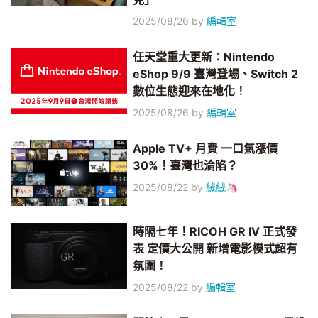
2025/08/26
by
編輯室
任天堂重大更新：Nintendo
eShop 9/9 臺灣登場、Switch 2
數位生態迎來在地化！
2025/08/26
by
編輯室
Apple TV+ 月費 一口氣漲價
30%！臺灣也淪陷？
2025/08/22
by
絨絨🦄
時隔七年！RICOH GR IV 正式發
表 定價大公開 新增電影模式超有
氛圍！
2025/08/22
by
編輯室