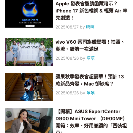
Apple 發表會邀請函藏暗示？
iPhone 17 新色橘銅 & 輕薄 Air 率
先劇透！
2025/08/27
by
嘻嘻
vivo V60 蔡司旗艦登場！拍照、
潮流、續航一次滿足
2025/08/26
by
嘻嘻
蘋果秋季發表會超豪華！預計 13
款新品齊發，Mac 卻缺席？
2025/08/26
by
嘻嘻
【開箱】ASUS ExpertCenter
D900 Mini Tower （D900MF）
開箱：效率、好用兼顧的「西裝坦
克」