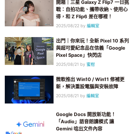
開箱｜三星 Galaxy Z Flip7 一日挑
戰：自拍功能、攜帶收納、使用心
得，和 Z Flip6 差在哪裡！
2025/08/22
by
編輯室
出門｜你來玩！全新 Pixel 10 系列
與超可愛紀念品在信義「Google
Pixel Space」快閃店
2025/08/21
by
蜜柑
微軟推出 Win10 / Win11 修補更
新，解決重設電腦與安裝故障
2025/08/21
by
編輯室
Google Docs 開放新功能！
「Audio」語音朗讀模式 讓
Gemini 唸出文件內容