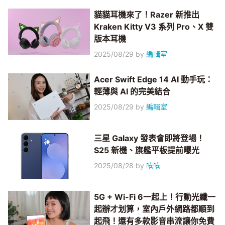
貓貓耳機來了！Razer 新推出
Kraken Kitty V3 系列 Pro、X 雙
版本耳機
2025/08/29
by
編輯室
Acer Swift Edge 14 AI 動手玩：
輕薄與 AI 的完美結合
2025/08/29
by
編輯室
三星 Galaxy 發表會即將登場！
S25 新機、旗艦平板提前曝光
2025/08/28
by
嘻嘻
5G + Wi-Fi 6一起上！行動光纖一
起辦才划算，室內戶外網路都順到
起飛！還有多款影音串流讓你免費