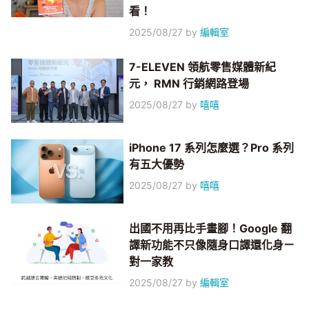
看！
2025/08/27
by
編輯室
7-ELEVEN 領航零售媒體新紀
元， RMN 行銷網路登場
2025/08/27
by
嘻嘻
iPhone 17 系列怎麼選？Pro 系列
有五大優勢
2025/08/27
by
嘻嘻
出國不用再比手畫腳！Google 翻
譯新功能不只像隨身口譯還化身ㄧ
對一家教
2025/08/27
by
編輯室