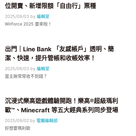
位開賣、新增限額「自由行」票種
2025/09/03
by
編輯室
WirForce 2025 要來啦！
出門｜Line Bank 「友感帳戶」透明、簡
潔、快速，提升管帳和收帳效率！
2025/09/03
by
編輯室
當主揪常常收不到錢？
沉浸式樂高遊戲體驗開跑！樂高®超級瑪利
歐™、Minecraft 等五大經典系列同步登場
2025/09/02
by
電獺編輯部
好想要瑪利歐