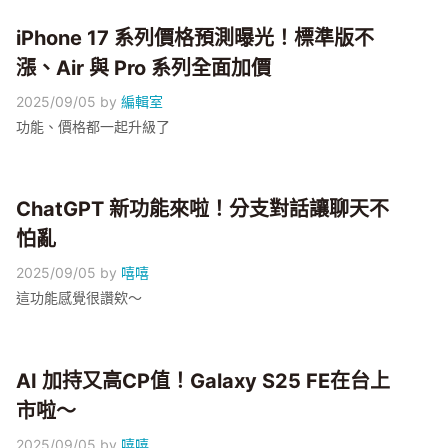
iPhone 17 系列價格預測曝光！標準版不
漲、Air 與 Pro 系列全面加價
2025/09/05
by
編輯室
功能、價格都一起升級了
ChatGPT 新功能來啦！分支對話讓聊天不
怕亂
2025/09/05
by
嘻嘻
這功能感覺很讚欸～
AI 加持又高CP值！Galaxy S25 FE在台上
市啦～
2025/09/05
by
嘻嘻