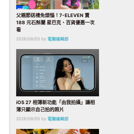
父親節送禮免煩惱！7-ELEVEN 賣
188 元石斛蘭 星巴克、百貨優惠一次
看
2026/08/05
by
電獺編輯部
iOS 27 相簿新功能「由我拍攝」讓相
簿只顯示自己拍的照片
2026/08/05
by
電獺編輯部