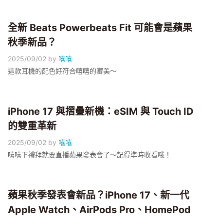
全新 Beats Powerbeats Fit 可能會是蘋果
秋季新品？
2025/09/02
by
嘻嘻
這款耳機的配色好符合嘻嘻的審美～
iPhone 17 與摺疊新機：eSIM 與 Touch ID
的雙重革新
2025/09/02
by
嘻嘻
嘻嘻下禮拜就要直播蘋果發表會了～記得準時收看哦！
蘋果秋季發表會新品？iPhone 17、新一代
Apple Watch、AirPods Pro、HomePod