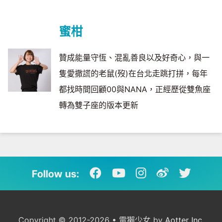
蜜柑
贊成能量守恆、混亂善良以及好奇心，與一
隻愛撒謊的老鼠(歿)在台北走跳打拼，每年
都找時間回顧00與NANA，正經歷從雙魚座
轉為雙子座的版本更新
Follow us:
Copyright © 2012-2026 • 電獺少女 by
Aotter Inc.