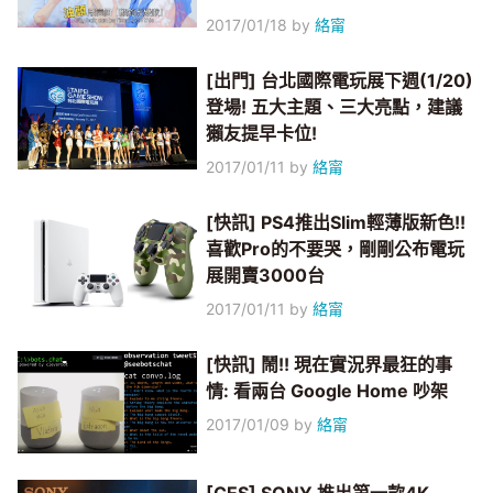
2017/01/18
by
絡甯
[出門] 台北國際電玩展下週(1/20)
登場! 五大主題、三大亮點，建議
獺友提早卡位!
2017/01/11
by
絡甯
[快訊] PS4推出Slim輕薄版新色!!
喜歡Pro的不要哭，剛剛公布電玩
展開賣3000台
2017/01/11
by
絡甯
[快訊] 鬧!! 現在實況界最狂的事
情: 看兩台 Google Home 吵架
2017/01/09
by
絡甯