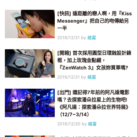
[快訊] 遠距離的戀人啊，用『Kiss
Messenger』把自己的吻傳給另
一半
2016/12/31
by
絡甯
[開箱] 首次採用圓型日環蝕設計錶
框，加上玫瑰金點綴，
『ZenWatch 3』女孩妳買單嗎?
2016/12/31
by
絡甯
[出門] 還記得7年前的阿凡達電影
嗎？去探索潘朵拉星上的生物吧!
《阿凡達：探索潘朵拉世界特展》
（12/7~3/14）
2016/12/30
by
絡甯