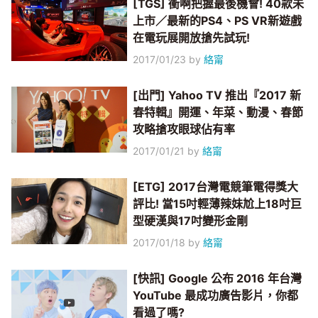
[TGS] 衝啊把握最後機會! 40款未
上市／最新的PS4、PS VR新遊戲
在電玩展開放搶先試玩!
2017/01/23
by
絡甯
[出門] Yahoo TV 推出『2017 新
春特輯』開運、年菜、動漫、春節
攻略搶攻眼球佔有率
2017/01/21
by
絡甯
[ETG] 2017台灣電競筆電得獎大
評比! 當15吋輕薄辣妹尬上18吋巨
型硬漢與17吋變形金剛
2017/01/18
by
絡甯
[快訊] Google 公布 2016 年台灣
YouTube 最成功廣告影片，你都
看過了嗎?