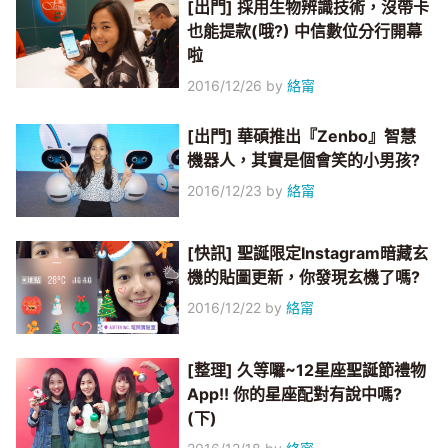
[出門] 採用生物辨識技術，沒帶卡
也能提款(哦?) 中信數位分行開幕
啦
2016/12/26
by
絡甯
[出門] 華碩推出『Zenbo』智慧
機器人，其實是個會笑的小男孩?
2016/12/23
by
絡甯
[快訊] 聖誕限定Instagram暗藏玄
機的貼圖更新，你發現玄機了嗎?
2016/12/22
by
絡甯
[整理] 久等囉~12星座聖誕節禮物
App!! 你的星座配對有說中嗎?
(下)