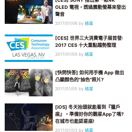
[CES] SONY 推出第一款4K
OLED 電視，透過震動螢幕來發出
聲音
2017/01/06
by
絡甯
[CES] 世界三大消費電子展首發:
2017 CES 十大重點趨勢整理
2017/01/05
by
絡甯
[快問快答] 如何用手機 App 做出
凸顯顏色的"抽色"照片?
2017/01/05
by
絡甯
[iOS] 冬天抬頭就能看到『獵戶
座』，準備好你的觀星App了嗎?
在城市也能認星座!
2017/01/03
by
絡甯