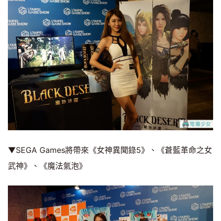
▼SEGA Games將帶來《女神異聞錄5》、《蒼藍革命之女
武神》、《魔法氣泡》