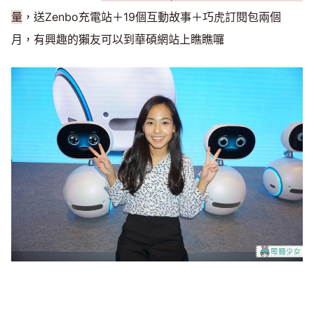
量
，送Zenbo充電站＋19個互動故事＋巧虎訂閱包兩個
月，有興趣的獺友可以到華碩網站上瞧瞧囉