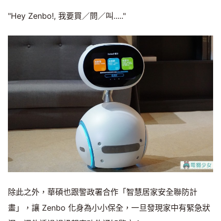
"Hey Zenbo!, 我要買／問／叫....."
除此之外，華碩也跟警政署合作「智慧居家安全聯防計
畫」，讓 Zenbo 化身為小小保全，一旦發現家中有緊急狀