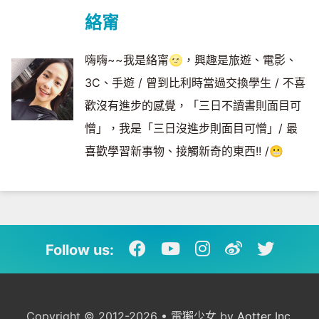
絡甯
嗨嗨~~我是絡甯🌝，興趣是旅遊、電影、
3C、手遊 / 曾到比利時當過交換學生 / 不喜
歡沒有進步的感覺，「三日不讀書則面目可
憎」，我是「三日沒進步則面目可憎」/ 最
喜歡學習新事物、接觸新奇的東西!! /😬
Follow us:
Copyright © 2012-2026 • 電獺少女 by
Aotter Inc.