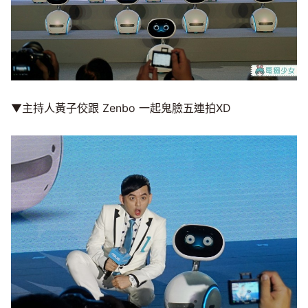
▼主持人黃子佼跟 Zenbo 一起鬼臉五連拍XD