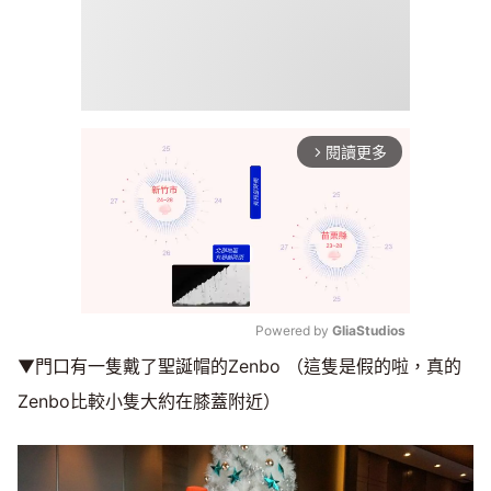
閱讀更多
arrow_forward_ios
Powered by 
GliaStudios
▼門口有一隻戴了聖誕帽的Zenbo （這隻是假的啦，真的
Mute
Zenbo比較小隻大約在膝蓋附近）