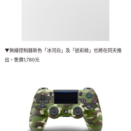
▼無線控制器新色「冰河白」及「迷彩綠」也將在同天推
出，售價1,780元