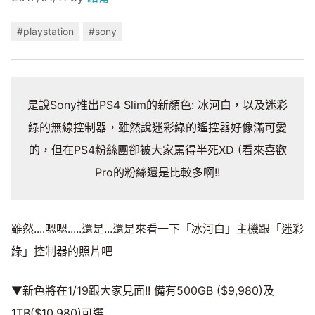
#playstation
#sony
是說Sony推出PS4 Slim的新顏色: 冰河白，以及迷彩
綠的無線控制器，雖然說迷彩綠的遙控器好像滿可愛
的，但在PS4粉絲團卻被大家罵得半死XD (看來喜歡
Pro的粉絲還是比較多啊!!
雖然....嗯嗯.....還是...還是來看一下「冰河白」主機跟「迷彩
綠」控制器的照片吧
▼新色將在1/19跟大家見面!! 備有500GB ($9,980)及
1TB($10,980)可選