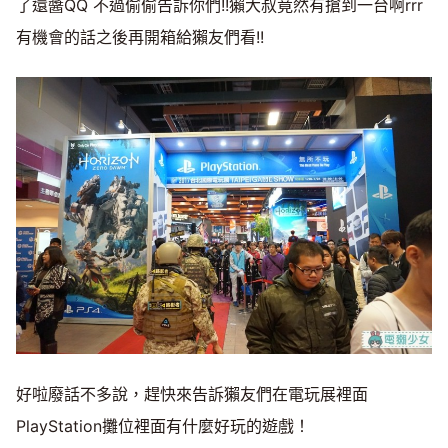
了還醬QQ 不過偷偷告訴你們!!獺大叔竟然有搶到一台啊rrr
有機會的話之後再開箱給獺友們看!!
好啦廢話不多說，趕快來告訴獺友們在電玩展裡面
PlayStation攤位裡面有什麼好玩的遊戲！