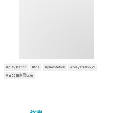
#playstation
#tgs
#playstation
#playstation,vr
#台北國際電玩展