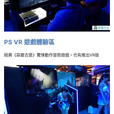
PS VR 遊戲體驗區
經典《惡靈古堡》驚悚動作冒險遊戲，也有推出VR版