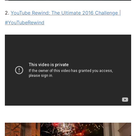
2.
YouTube Rewind: The Ultimate 2016 Challenge |
#YouTubeRewind