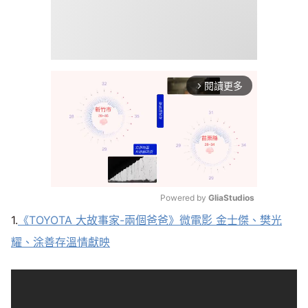
閱讀更多
arrow_forward_ios
Powered by 
GliaStudios
1.
《TOYOTA 大故事家-兩個爸爸》微電影 金士傑、樊光
Mute
耀、涂善存溫情獻映