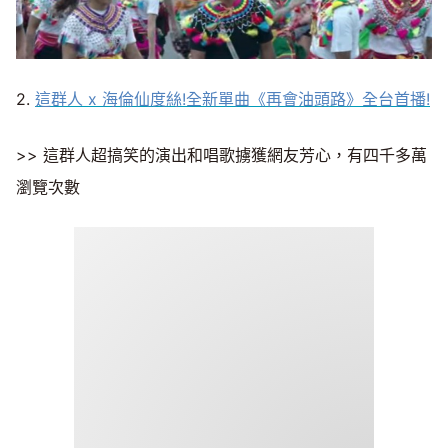
2.
這群人 x 海倫仙度絲!全新單曲《再會油頭路》全台首播!
>> 這群人超搞笑的演出和唱歌擄獲網友芳心，有四千多萬
瀏覽次數