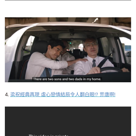
4.
梁祝經典再現 虐心戀情結局令人翻白眼!? 荒唐啊!