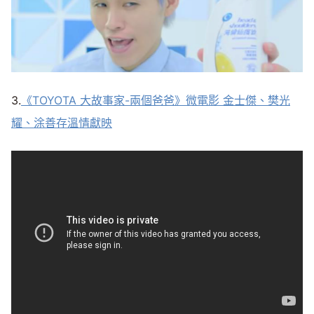
3.
《TOYOTA 大故事家-兩個爸爸》微電影 金士傑、樊光
耀、涂善存溫情獻映