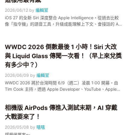
這樣用最有感
2026/06/12
by
編輯室
iOS 27 的全新 Siri 深度整合 Apple Intelligence，從過去比較
像「指令機」的語音工具，升級成能理解上下文、會接話的 AI
助理；外媒報導新版底層採用了 Google Gemini，但 Apple 尚
未正式確認架構。小編整理 3 個升級後最有感的使用情境：接
龍式連續對話、幫你讀訊息並口述回覆、看著照片或螢幕找資
WWDC 2026 倒數最後 1 小時！Siri 大改
訊。目前新 Siri 還在 Developer Beta 階段，正式版預計秋季推
與 Liquid Glass 傳聞一次看！（早上來兌獎
出，功能仍以 Apple 官方公告為準
有多少中？）
2026/06/09
by
編輯室
WWDC 2026 將於台灣時間 6/9（週二）凌晨 1:00 開幕，由
Tim Cook 主持，透過 Apple Developer、YouTube、Apple
TV 三平台免費同步直播。本屆四大期待集中在 Siri 與 Google
Gemini 的合作改造、iOS 27 / iPadOS 27 / macOS 27 三系統
相機版 AirPods 傳進入測試末期，AI 穿戴
命名延續、傳聞中的 Liquid Glass 全新 UI 視覺設計，以及
Apple Intelligence 一年來補完功能的舞台。小編幫大家把目前
大戰要來了！
外媒爆料整理在這篇，凌晨可以邊看邊對照。
2026/05/08
by
嘻嘻
感覺很厲害～