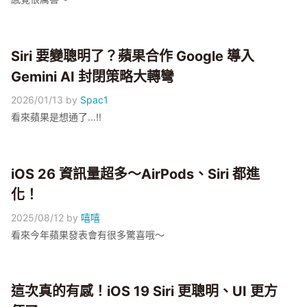
Siri 要變聰明了？蘋果合作 Google 導入
Gemini AI 封閉策略大轉彎
2026/01/13
by
Spac1
看來蘋果是想通了...!!
iOS 26 資訊量超多～AirPods、Siri 都進
化！
2025/08/12
by
嘻嘻
看來今年蘋果發表會有很多驚喜哦～
這次真的有感！iOS 19 Siri 更聰明、UI 更方