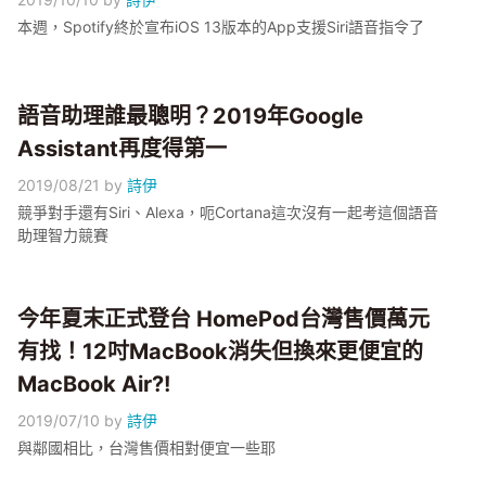
本週，Spotify終於宣布iOS 13版本的App支援Siri語音指令了
語音助理誰最聰明？2019年Google
Assistant再度得第一
2019/08/21
by
詩伊
競爭對手還有Siri、Alexa，呃Cortana這次沒有一起考這個語音
助理智力競賽
今年夏末正式登台 HomePod台灣售價萬元
有找！12吋MacBook消失但換來更便宜的
MacBook Air?!
2019/07/10
by
詩伊
與鄰國相比，台灣售價相對便宜一些耶