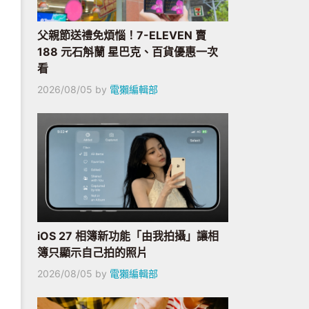
父親節送禮免煩惱！7-ELEVEN 賣
188 元石斛蘭 星巴克、百貨優惠一次
看
2026/08/05
by
電獺編輯部
iOS 27 相簿新功能「由我拍攝」讓相
簿只顯示自己拍的照片
2026/08/05
by
電獺編輯部