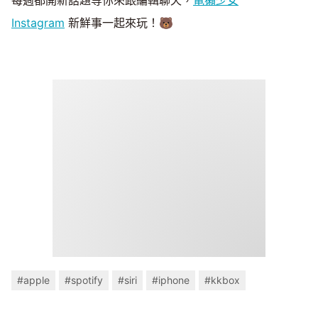
Instagram
新鮮事一起來玩！🐻
#apple
#spotify
#siri
#iphone
#kkbox