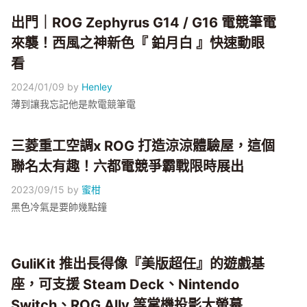
出門｜ROG Zephyrus G14 / G16 電競筆電
來襲！西風之神新色『 鉑月白 』快速動眼
看
2024/01/09
by
Henley
薄到讓我忘記他是款電競筆電
三菱重工空調x ROG 打造涼涼體驗屋，這個
聯名太有趣！六都電競爭霸戰限時展出
2023/09/15
by
蜜柑
黑色冷氣是要帥幾點鐘
GuliKit 推出長得像『美版超任』的遊戲基
座，可支援 Steam Deck、Nintendo
Switch、ROG Ally 等掌機投影大螢幕