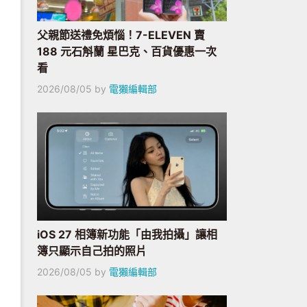
父親節送禮免煩惱！7-ELEVEN 賣
188 元石斛蘭 星巴克、百貨優惠一次
看
2026/08/05
by
電獺編輯部
iOS 27 相簿新功能「由我拍攝」讓相
簿只顯示自己拍的照片
2026/08/05
by
電獺編輯部