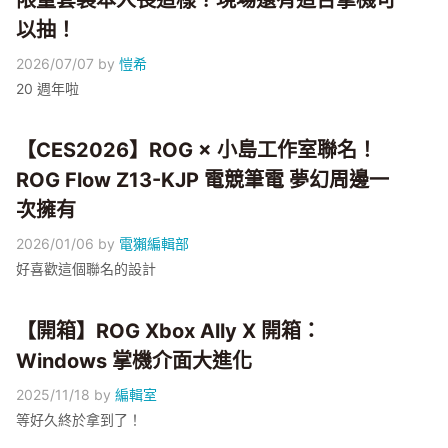
限量套裝本人長這樣？現場還有這台掌機可
以抽！
2026/07/07
by
愷希
20 週年啦
【CES2026】ROG × 小島工作室聯名！
ROG Flow Z13-KJP 電競筆電 夢幻周邊一
次擁有
2026/01/06
by
電獺編輯部
好喜歡這個聯名的設計
【開箱】ROG Xbox Ally X 開箱：
Windows 掌機介面大進化
2025/11/18
by
編輯室
等好久終於拿到了！