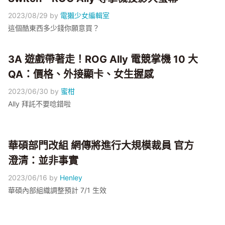
2023/08/29
by
電獺少女編輯室
這個酷東西多少錢你願意買？
3A 遊戲帶著走！ROG Ally 電競掌機 10 大
QA：價格、外接顯卡、女生握感
2023/06/30
by
蜜柑
Ally 拜託不要唸錯啦
華碩部門改組 網傳將進行大規模裁員 官方
澄清：並非事實
2023/06/16
by
Henley
華碩內部組織調整預計 7/1 生效