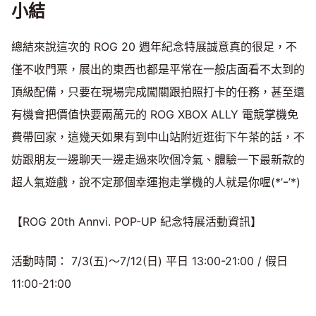
小結
總結來說這次的 ROG 20 週年紀念特展誠意真的很足，不
僅不收門票，展出的東西也都是平常在一般店面看不太到的
頂級配備，只要在現場完成闖關跟拍照打卡的任務，甚至還
有機會把價值快要兩萬元的 ROG XBOX ALLY 電競掌機免
費帶回家，這幾天如果有到中山站附近逛街下午茶的話，不
妨跟朋友一邊聊天一邊走過來吹個冷氣、體驗一下最新款的
超人氣遊戲，說不定那個幸運抱走掌機的人就是你喔(*’ｰ’*)
【ROG 20th Annvi. POP-UP 紀念特展活動資訊】
活動時間： 7/3(五)～7/12(日) 平日 13:00-21:00 / 假日
11:00-21:00