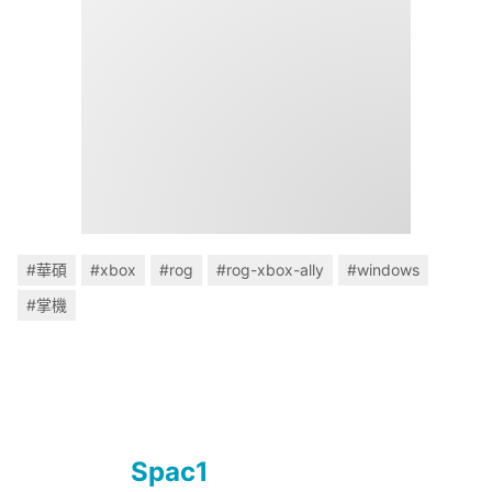
#華碩
#xbox
#rog
#rog-xbox-ally
#windows
#掌機
Spac1