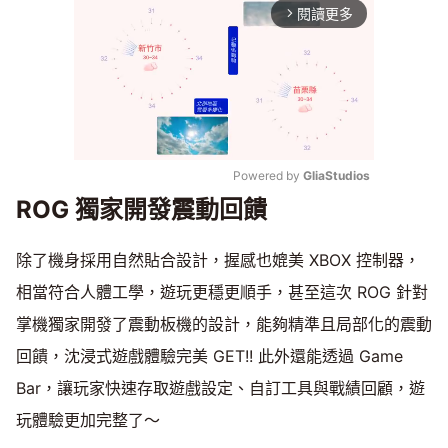
閱讀更多
arrow_forward_ios
Powered by 
GliaStudios
ROG 獨家開發震動回饋
Mute
除了機身採用自然貼合設計，握感也媲美 XBOX 控制器，
相當符合人體工學，遊玩更穩更順手，甚至這次 ROG 針對
掌機獨家開發了震動板機的設計，能夠精準且局部化的震動
回饋，沈浸式遊戲體驗完美 GET!! 此外還能透過 Game
Bar，讓玩家快速存取遊戲設定、自訂工具與戰績回顧，遊
玩體驗更加完整了～