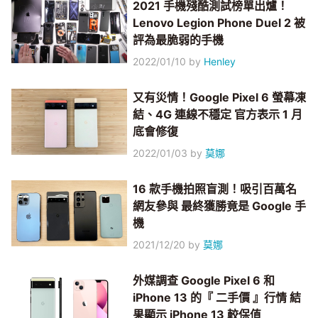
2021 手機殘酷測試榜單出爐！
Lenovo Legion Phone Duel 2 被
評為最脆弱的手機
2022/01/10
by
Henley
又有災情！Google Pixel 6 螢幕凍
結、4G 連線不穩定 官方表示 1 月
底會修復
2022/01/03
by
莫娜
16 款手機拍照盲測！吸引百萬名
網友參與 最終獲勝竟是 Google 手
機
2021/12/20
by
莫娜
外媒調查 Google Pixel 6 和
iPhone 13 的『 二手價 』行情 結
果顯示 iPhone 13 較保值