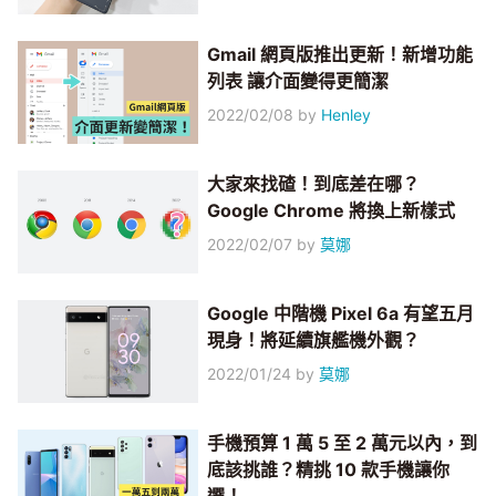
Gmail 網頁版推出更新！新增功能
列表 讓介面變得更簡潔
2022/02/08
by
Henley
大家來找碴！到底差在哪？
Google Chrome 將換上新樣式
2022/02/07
by
莫娜
Google 中階機 Pixel 6a 有望五月
現身！將延續旗艦機外觀？
2022/01/24
by
莫娜
手機預算 1 萬 5 至 2 萬元以內，到
底該挑誰？精挑 10 款手機讓你