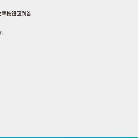
點擊按鈕回到首
d]