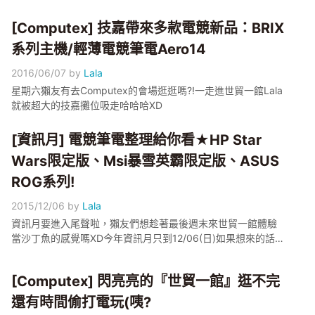
[Computex] 技嘉帶來多款電競新品：BRIX
系列主機/輕薄電競筆電Aero14
2016/06/07
by
Lala
星期六獺友有去Computex的會場逛逛嗎?!一走進世貿一館Lala
就被超大的技嘉攤位吸走哈哈哈XD
[資訊月] 電競筆電整理給你看★HP Star
Wars限定版、Msi暴雪英霸限定版、ASUS
ROG系列!
2015/12/06
by
Lala
資訊月要進入尾聲啦，獺友們想趁著最後週末來世貿一館體驗
當沙丁魚的感覺嗎XD今年資訊月只到12/06(日)如果想來的話可
以先看Lala的影片喲!
[Computex] 閃亮亮的『世貿一館』逛不完
還有時間偷打電玩(咦?