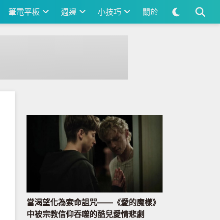
筆電平板
週邊
小技巧
關於
當渴望化為索命詛咒——《愛的魔樣》
中被宗教信仰吞噬的酷兒愛情悲劇