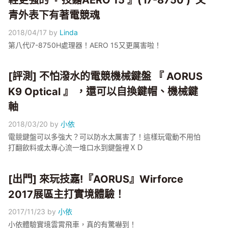
輕更強的『 技嘉AERO 15 』( i7-8750 ) 文
青外表下有著電競魂
2018/04/17
by
Linda
第八代i7-8750H處理器！AERO 15又更厲害啦！
[評測] 不怕潑水的電競機械鍵盤 『 AORUS
K9 Optical 』 ，還可以自換鍵帽、機械鍵
軸
2018/03/20
by
小依
電競鍵盤可以多強大？可以防水太厲害了！這樣玩電動不用怕
打翻飲料或太專心流一堆口水到鍵盤裡ＸＤ
[出門] 來玩技嘉!『AORUS』Wirforce
2017展區主打實境體驗！
2017/11/23
by
小依
小依體驗實境雲霄飛車，真的有驚嚇到！