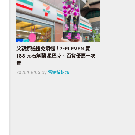
父親節送禮免煩惱！7-ELEVEN 賣
188 元石斛蘭 星巴克、百貨優惠一次
看
2026/08/05
by
電獺編輯部