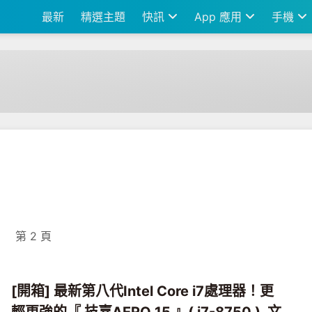
最新
精選主題
快訊
App 應用
手機
章
第 2 頁
[開箱] 最新第八代Intel Core i7處理器！更