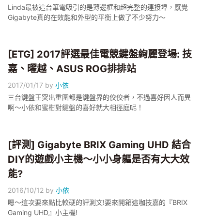
Linda最被這台筆電吸引的是薄邊框和超完整的連接埠，感覺
Gigabyte真的在效能和外型的平衡上做了不少努力～
[ETG] 2017評選最佳電競鍵盤絢麗登場: 技
嘉、曜越、ASUS ROG排排站
2017/01/17
by
小依
三台鍵盤王突出重圍都是鍵盤界的佼佼者，不過喜好因人而異
啊～小依和蜜柑對鍵盤的喜好就大相徑庭呢！
[評測] Gigabyte BRIX Gaming UHD 結合
DIY的遊戲小主機～小小身軀是否有大大效
能?
2016/10/12
by
小依
嗯～這次要來點比較硬的評測文!要來開箱這咖技嘉的『BRIX
Gaming UHD』小主機!