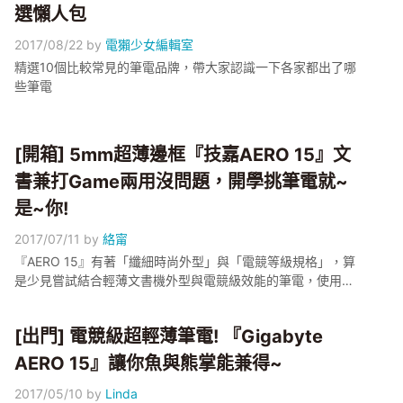
選懶人包
2017/08/22
by
電獺少女編輯室
精選10個比較常見的筆電品牌，帶大家認識一下各家都出了哪
些筆電
[開箱] 5mm超薄邊框『技嘉AERO 15』文
書兼打Game兩用沒問題，開學挑筆電就~
是~你!
2017/07/11
by
絡甯
『AERO 15』有著「纖細時尚外型」與「電競等級規格」，算
是少見嘗試結合輕薄文書機外型與電競級效能的筆電，使用起
來的感覺如何呢?
[出門] 電競級超輕薄筆電! 『Gigabyte
AERO 15』讓你魚與熊掌能兼得~
2017/05/10
by
Linda