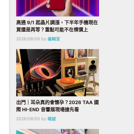
高通 9/1 起晶片調漲，下半年手機現在
買還是再等？重點可能不在標價上
2026/08/06
by
編輯室
出門｜耳朵真的會懷孕？2026 TAA 國
際 HI-END 音響展現場搶先看
2026/08/05
by
曉緹