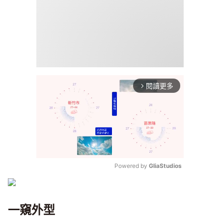
閱讀更多
arrow_forward_ios
Powered by 
GliaStudios
Mute
一窺外型