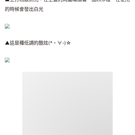
的時候會發出白光
▲這是種低調的酷炫(*・∀-)☆