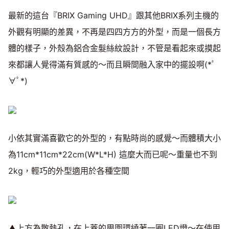
最新的這台『BRIX Gaming UHD』跟其他BRIX系列主機的
外觀有明顯的差異，不再是四四方方的外型，而是一個長方
體的樣子，外殼為鋁合金髮絲紋設計，不管是看起來或摸起
來都讓人覺得滿有質感的～而且瞬間融入家中的擺設啊(*ﾟ
∀ﾟ*)
小依其實滿喜歡它的外型的，有點時尚的感覺～而體積大小
為11cm*11cm*22cm(W*L*H) 這麼大而已呢～重量也不到
2kg，輕巧的外型適用於各種空間
▲上方為散熱孔，在上蓋的周圍環繞著一圈LED燈～在使用