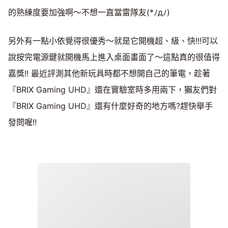
的熟練度要加強啊～不想一直當雷隊友(*ﾉдﾉ)
另外有一點小依覺得很優秀～就是它開機超、級、快!!!可以
說按完電源鍵就開機馬上進入桌面畫面了～這點真的很值得
嘉獎!! 最近評測其他新玩具時都不想開自己的筆電，趁著
『BRIX Gaming UHD』還在實驗室時多用兩下，獺友們對
『BRIX Gaming UHD』還有什麼好奇的地方嗎?趕快舉手
發問喔!!