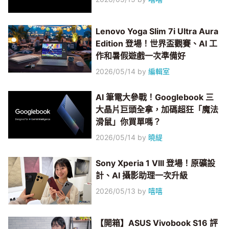
Lenovo Yoga Slim 7i Ultra Aura
Edition 登場！世界盃觀賽、AI 工
作和暑假遊戲一次準備好
2026/05/14
by
編輯室
AI 筆電大參戰！Googlebook 三
大晶片巨頭全拿，加碼超狂「魔法
滑鼠」你買單嗎？
2026/05/14
by
曉緹
Sony Xperia 1 VIII 登場！原礦設
計、AI 攝影助理一次升級
2026/05/13
by
嘻嘻
【開箱】ASUS Vivobook S16 評