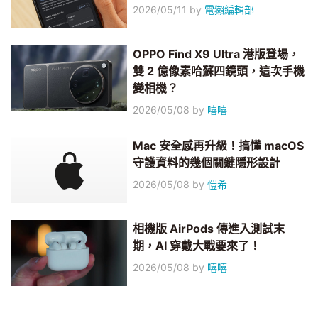
2026/05/11
by
電獺編輯部
OPPO Find X9 Ultra 港版登場，
雙 2 億像素哈蘇四鏡頭，這次手機
變相機？
2026/05/08
by
嘻嘻
Mac 安全感再升級！搞懂 macOS
守護資料的幾個關鍵隱形設計
2026/05/08
by
愷希
相機版 AirPods 傳進入測試末
期，AI 穿戴大戰要來了！
2026/05/08
by
嘻嘻