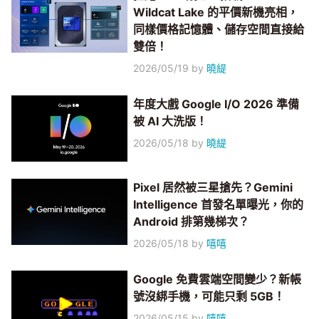
Wildcat Lake 的平價新機亮相，
同樣價格記憶體、儲存空間直接給
雙倍！
2026/05/19
by
曉緹
年度大戲 Google I/O 2026 準備
被 AI 大洗版！
2026/05/18
by
曉緹
Pixel 居然被三星搶先？Gemini
Intelligence 首發名單曝光，你的
Android 排第幾梯次？
2026/05/18
by
嘻嘻
Google 免費雲端空間變少？新帳
號沒綁手機，可能只剩 5GB！
2026/05/15
by
嘻嘻