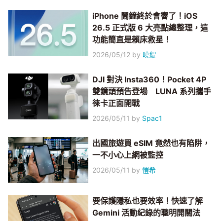
iPhone 鬧鐘終於會響了！iOS
26.5 正式版 6 大亮點總整理，這
功能簡直是賴床救星！
2026/05/12
by
曉緹
DJI 對決 Insta360！Pocket 4P
雙鏡頭預告登場 LUNA 系列攜手
徠卡正面開戰
2026/05/11
by
Spac1
出國旅遊買 eSIM 竟然也有陷阱，
一不小心上網被監控
2026/05/11
by
愷希
要保護隱私也要效率！快速了解
Gemini 活動紀錄的聰明開關法