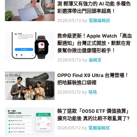
測 輕薄又有強力的 AI 功能 多種色
彩選擇帶出門回頭率超高！
2026/05/13
by
電獺編輯部
救命級更新！Apple Watch「高血
壓通知」台灣正式開放，默默在背
景幫你揪出健康隱形殺手！
2026/05/13
by
編輯室
OPPO Find X9 Ultra 台灣登場！
把哈蘇裝進口袋裡
2026/05/12
by
嘻嘻
裝了這款「0050 ETF 價值換算」
擴充功能後 真的比較不敢亂買了?
2026/05/12
by
電獺編輯部