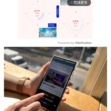
閱讀更多
arrow_forward_ios
Powered by 
GliaStudios
Mute