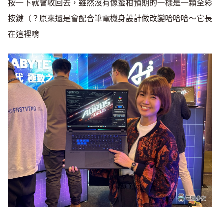
按一下就會收回去，雖然沒有像蜜柑預期的一樣是一顆全彩
按鍵（？原來還是會配合筆電機身設計做改變哈哈哈～它長
在這裡唷