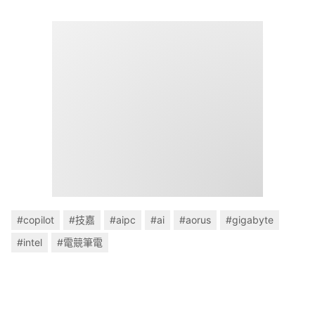
#copilot
#技嘉
#aipc
#ai
#aorus
#gigabyte
#intel
#電競筆電