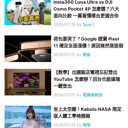
insta360 Luna Ultra vs DJI
Osmo Pocket 4P 怎麼選？六大
面向比較 一篇看懂哪台更適合你
2026/07/28
by
Spac1
荷包要哭了？Google 證實 Pixel
11 確定全面漲價！原因竟然是這個
2026/07/27
by
曉緹
【教學】出國飯店電視忘記登出
YouTube 怎麼辦？回台也能遠端
一鍵登出
2026/07/27
by
電獺編輯部
坐上太空艙！Kabuto NASA 限定
版人體工學椅開箱
2026/07/27
by
嘻嘻