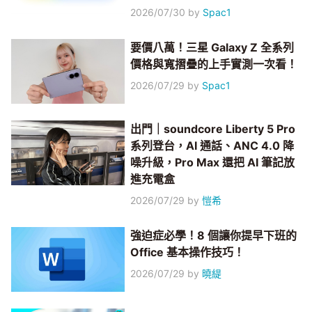
2026/07/30
by
Spac1
要價八萬！三星 Galaxy Z 全系列
價格與寬摺疊的上手實測一次看！
2026/07/29
by
Spac1
出門｜soundcore Liberty 5 Pro
系列登台，AI 通話、ANC 4.0 降
噪升級，Pro Max 還把 AI 筆記放
進充電盒
2026/07/29
by
愷希
強迫症必學！8 個讓你提早下班的
Office 基本操作技巧！
2026/07/29
by
曉緹