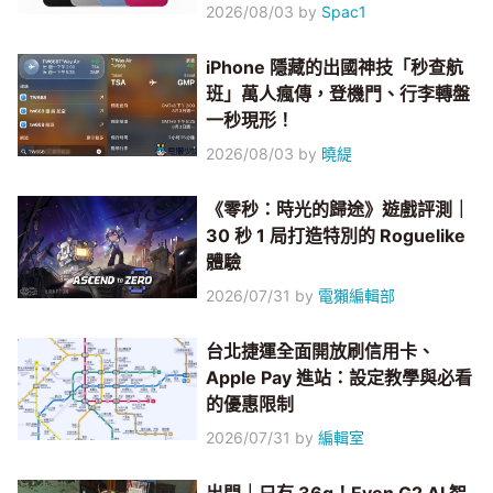
2026/08/03
by
Spac1
iPhone 隱藏的出國神技「秒查航
班」萬人瘋傳，登機門、行李轉盤
一秒現形！
2026/08/03
by
曉緹
《零秒：時光的歸途》遊戲評測｜
30 秒 1 局打造特別的 Roguelike
體驗
2026/07/31
by
電獺編輯部
台北捷運全面開放刷信用卡、
Apple Pay 進站：設定教學與必看
的優惠限制
2026/07/31
by
編輯室