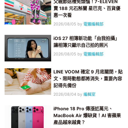
父親節送禮免煩惱！7-ELEVEN
賣 188 元石斛蘭 星巴克、百貨優
惠一次看
2026/08/05
by
電獺編輯部
iOS 27 相簿新功能「由我拍攝」
讓相簿只顯示自己拍的照片
2026/08/05
by
電獺編輯部
LINE VOOM 確定 9 月底關閉，貼
文、限時動態都將消失，重要內容
記得先備份
2026/08/04
by
編輯室
iPhone 18 Pro 傳漲近萬元、
MacBook Air 爆缺貨！AI 害蘋果
產品越來越貴？