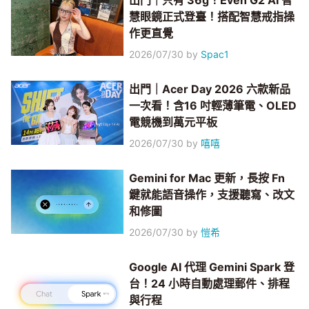
出門｜只有 36g！Even G2 AI 智
慧眼鏡正式登臺！搭配智慧戒指操
作更直覺
2026/07/30
by
Spac1
出門｜Acer Day 2026 六款新品
一次看！含16 吋輕薄筆電、OLED
電競機到萬元平板
2026/07/30
by
嘻嘻
Gemini for Mac 更新，長按 Fn
鍵就能語音操作，支援聽寫、改文
和修圖
2026/07/30
by
愷希
Google AI 代理 Gemini Spark 登
台！24 小時自動處理郵件、排程
與行程