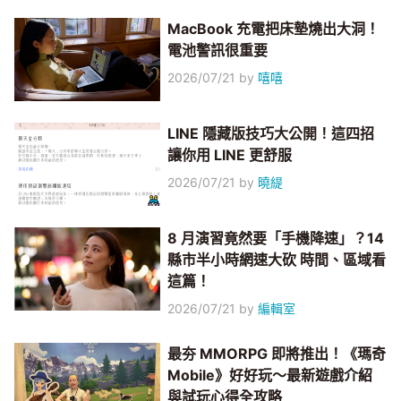
MacBook 充電把床墊燒出大洞！
電池警訊很重要
2026/07/21
by
嘻嘻
LINE 隱藏版技巧大公開！這四招
讓你用 LINE 更舒服
2026/07/21
by
曉緹
8 月演習竟然要「手機降速」？14
縣市半小時網速大砍 時間、區域看
這篇！
2026/07/21
by
編輯室
最夯 MMORPG 即將推出！《瑪奇
Mobile》好好玩～最新遊戲介紹
與試玩心得全攻略