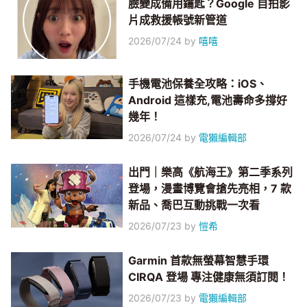
臉變成備用鑰匙？Google 自拍影
片成救援帳號新管道
2026/07/24
by
嘻嘻
手機電池保養全攻略：iOS、
Android 這樣充,電池壽命多撐好
幾年！
2026/07/24
by
電獺編輯部
出門｜樂高《航海王》第二季系列
登場，漫畫博覽會搶先亮相，7 款
新品、喬巴互動挑戰一次看
2026/07/23
by
愷希
Garmin 首款無螢幕智慧手環
CIRQA 登場 專注健康無須訂閱！
2026/07/23
by
電獺編輯部