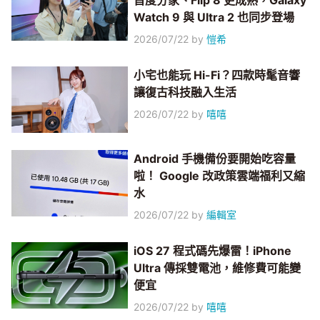
首度分家、Flip 8 更成熟，Galaxy
Watch 9 與 Ultra 2 也同步登場
2026/07/22
by
愷希
小宅也能玩 Hi-Fi？四款時髦音響
讓復古科技融入生活
2026/07/22
by
嘻嘻
Android 手機備份要開始吃容量
啦！ Google 改政策雲端福利又縮
水
2026/07/22
by
編輯室
iOS 27 程式碼先爆雷！iPhone
Ultra 傳採雙電池，維修費可能變
便宜
2026/07/22
by
嘻嘻