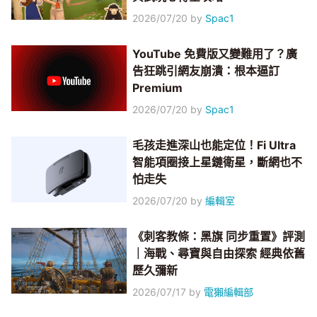
2026/07/20
by
Spac1
YouTube 免費版又變難用了？廣
告狂跳引網友崩潰：根本逼訂
Premium
2026/07/20
by
Spac1
毛孩走進深山也能定位！Fi Ultra
智能項圈接上星鏈衛星，斷網也不
怕走失
2026/07/20
by
編輯室
《刺客教條：黑旗 同步重置》評測
｜海戰、尋寶與自由探索 經典依舊
歷久彌新
2026/07/17
by
電獺編輯部