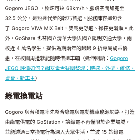
Gogoro JEGO ，極速可達 68km/h、腳踏空間加寬至
32.5 公分，是短途代步的輕巧首選。服務陣容還包含
了 Gogoro VIVA MIX Belt，雙載更舒適、操控更滑順。此
外，GoShare 也替國立清華大學與國立陽明交通大學，兩
校近 4 萬名學生，提供為期兩年的趟趟 9 折專屬騎乘優
惠，在校園周遭就能隨時借還車輛（延伸閱讀：
Gogoro
JEGO 評價如何？網友毒舌疑問整理：時速、外型、維修、
資費、新車主
）
綠電換電站
Gogoro 與台積電率先整合綠電與電動機車能源網路，打造
由綠電供電的 GoStation，讓綠電不再僅限於企業場域，
並能透過日常換電行為深入大眾生活，首波 15 站綠電