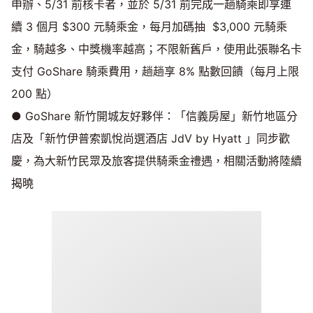
申辦、5/31 前核卡者，並於 5/31 前完成一趟騎乘即享連
續 3 個月 $300 元騎乘金，每月加碼抽 $3,000 元騎乘
金，騎越多、中獎機率越高；不限新舊戶，使用此張聯名卡
支付 GoShare 騎乘費用，趟趟享 8% 點數回饋（每月上限
200 點）
● GoShare 新竹開城友好夥伴：「信義房屋」新竹地區分
店及「新竹伊普索凱悅尚選酒店 JdV by Hyatt 」同步歡
慶，為大新竹民眾及旅客提供騎乘金禮遇，相關活動將陸續
揭曉