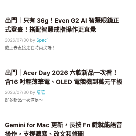
出門｜只有 36g！Even G2 AI 智慧眼鏡正
式登臺！搭配智慧戒指操作更直覺
2026/07/30
by
Spac1
戴上去直接走在時尚尖端！！
出門｜Acer Day 2026 六款新品一次看！
含16 吋輕薄筆電、OLED 電競機到萬元平板
2026/07/30
by
嘻嘻
好多新品一次滿足～
Gemini for Mac 更新，長按 Fn 鍵就能語音
操作，支援聽寫、改文和修圖