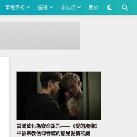
筆電平板
週邊
小技巧
關於
當渴望化為索命詛咒——《愛的魔樣》
中被宗教信仰吞噬的酷兒愛情悲劇