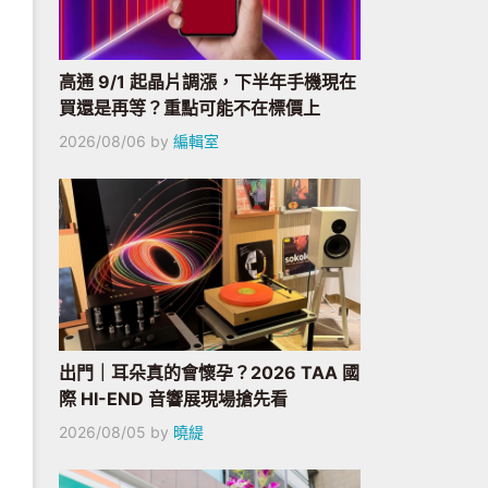
高通 9/1 起晶片調漲，下半年手機現在
買還是再等？重點可能不在標價上
2026/08/06
by
編輯室
出門｜耳朵真的會懷孕？2026 TAA 國
際 HI-END 音響展現場搶先看
2026/08/05
by
曉緹