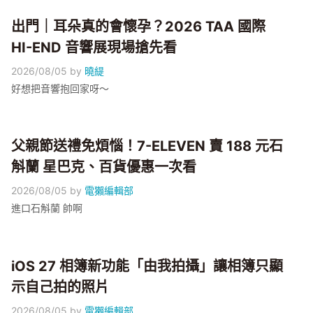
出門｜耳朵真的會懷孕？2026 TAA 國際
HI-END 音響展現場搶先看
2026/08/05
by
曉緹
好想把音響抱回家呀～
父親節送禮免煩惱！7-ELEVEN 賣 188 元石
斛蘭 星巴克、百貨優惠一次看
2026/08/05
by
電獺編輯部
進口石斛蘭 帥啊
iOS 27 相簿新功能「由我拍攝」讓相簿只顯
示自己拍的照片
2026/08/05
by
電獺編輯部