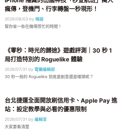
iPhone 隱藏的出國神技「秒查航班」萬人
瘋傳，登機門、行李轉盤一秒現形！
2026/08/03
by
曉緹
幫你省一些在機場慌忙的時間！
《零秒：時光的歸途》遊戲評測｜30 秒 1
局打造特別的 Roguelike 體驗
2026/07/31
by
電獺編輯部
30 秒一局的 Roguelike 到底是創意還是噱頭呢？
台北捷運全面開放刷信用卡、Apple Pay 進
站：設定教學與必看的優惠限制
2026/07/31
by
編輯室
大家要看清楚