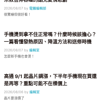
宗教信仰吞噬的酷兒愛情悲劇
2026/08/07
by
電獺編輯部
很驚嚇但很好看！
手機燙到拿不住正常嗎？什麼時候該擔心？
一篇看懂發熱原因、降溫方法和送修時機
2026/08/07
by
編輯室
怎麼新手機也會燙！
高通 9/1 起晶片調漲，下半年手機現在買還
是再等？重點可能不在標價上
2026/08/06
by
編輯室
晶片要漲價了