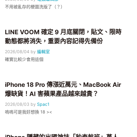
不用被亂存的梗圖洗版了（？）
LINE VOOM 確定 9 月底關閉，貼文、限時
動態都將消失，重要內容記得先備份
2026/08/04
by
編輯室
確實比較少會用這個
iPhone 18 Pro 傳漲近萬元、MacBook Air
爆缺貨！AI 害蘋果產品越來越貴？
2026/08/03
by
Spac1
嗚嗚可是我好想換 18 ><