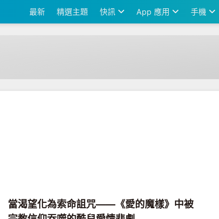
最新
精選主題
快訊
App 應用
手機
當渴望化為索命詛咒——《愛的魔樣》中被