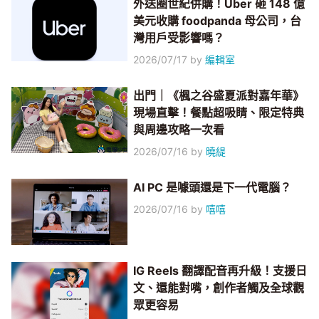
外送圈世紀併購！Uber 砸 148 億
美元收購 foodpanda 母公司，台
灣用戶受影響嗎？
2026/07/17
by
編輯室
出門｜《楓之谷盛夏派對嘉年華》
現場直擊！餐點超吸睛、限定特典
與周邊攻略一次看
2026/07/16
by
曉緹
AI PC 是噱頭還是下一代電腦？
2026/07/16
by
嘻嘻
IG Reels 翻譯配音再升級！支援日
文、還能對嘴，創作者觸及全球觀
眾更容易