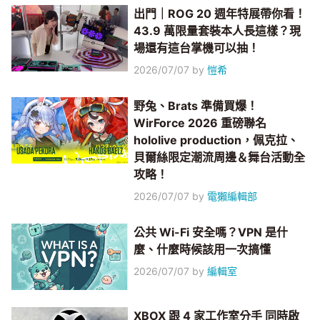
出門｜ROG 20 週年特展帶你看！
43.9 萬限量套裝本人長這樣？現
場還有這台掌機可以抽！
2026/07/07
by
愷希
野兔、Brats 準備買爆！
WirForce 2026 重磅聯名
hololive production，佩克拉、
貝爾絲限定潮流周邊＆舞台活動全
攻略！
2026/07/07
by
電獺編輯部
公共 Wi-Fi 安全嗎？VPN 是什
麼、什麼時候該用一次搞懂
2026/07/07
by
編輯室
XBOX 跟 4 家工作室分手 同時啟