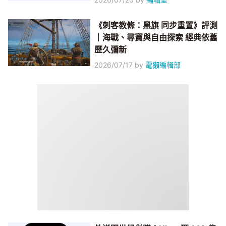
《刺客教條：黑旗 同步重置》評測
｜海戰、尋寶與自由探索 經典依舊
歷久彌新
2026/07/17
by
電獺編輯部