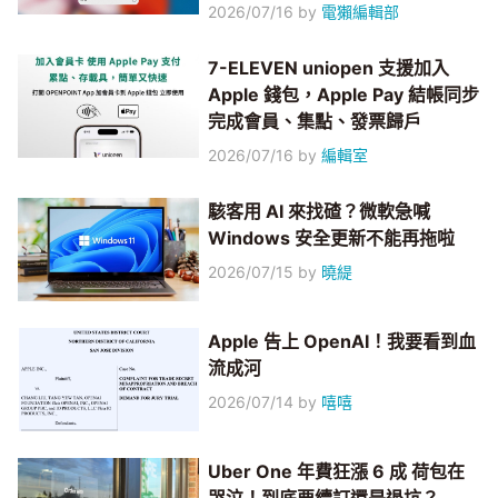
2026/07/16
by
電獺編輯部
7-ELEVEN uniopen 支援加入
Apple 錢包，Apple Pay 結帳同步
完成會員、集點、發票歸戶
2026/07/16
by
編輯室
駭客用 AI 來找碴？微軟急喊
Windows 安全更新不能再拖啦
2026/07/15
by
曉緹
Apple 告上 OpenAI！我要看到血
流成河
2026/07/14
by
嘻嘻
Uber One 年費狂漲 6 成 荷包在