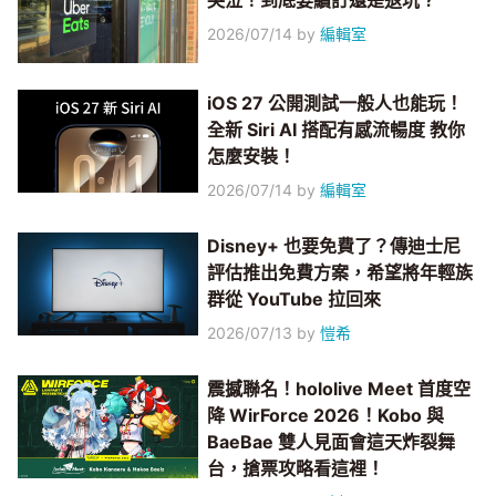
哭泣！到底要續訂還是退坑？
2026/07/14
by
編輯室
iOS 27 公開測試一般人也能玩！
全新 Siri AI 搭配有感流暢度 教你
怎麼安裝！
2026/07/14
by
編輯室
Disney+ 也要免費了？傳迪士尼
評估推出免費方案，希望將年輕族
群從 YouTube 拉回來
2026/07/13
by
愷希
震撼聯名！hololive Meet 首度空
降 WirForce 2026！Kobo 與
BaeBae 雙人見面會這天炸裂舞
台，搶票攻略看這裡！