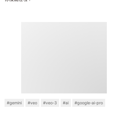
#gemini
#veo
#veo-3
#ai
#google-ai-pro